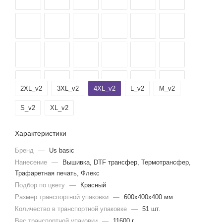
2XL_v2
3XL_v2
4XL_v2
L_v2
M_v2
S_v2
XL_v2
Характеристики
Бренд
—
Us basic
Нанесение
—
Вышивка, DTF трансфер, Термотрансфер,
Трафаретная печать, Флекс
Подбор по цвету
—
Красный
Размер транспортной упаковки
—
600x400x400 мм
Количество в транспортной упаковке
—
51 шт.
Вес транспортной упаковки
—
11600 г.