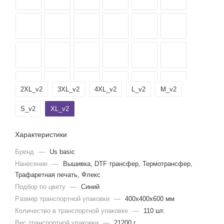
2XL_v2
3XL_v2
4XL_v2
L_v2
M_v2
S_v2
XL_v2
Характеристики
Бренд
—
Us basic
Нанесение
—
Вышивка, DTF трансфер, Термотрансфер,
Трафаретная печать, Флекс
Подбор по цвету
—
Синий
Размер транспортной упаковки
—
400x400x600 мм
Количество в транспортной упаковке
—
110 шт.
Вес транспортной упаковки
—
21200 г.