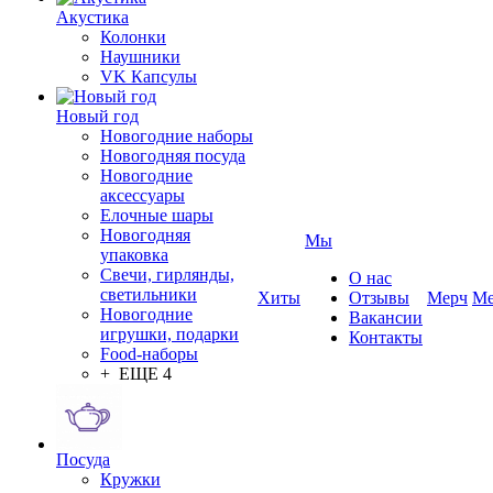
Акустика
Колонки
Наушники
VK Капсулы
Новый год
Новогодние наборы
Новогодняя посуда
Новогодние
аксессуары
Елочные шары
Новогодняя
Мы
упаковка
Свечи, гирлянды,
О нас
светильники
Хиты
Отзывы
Мерч
Ме
Новогодние
Вакансии
игрушки, подарки
Контакты
Food-наборы
+ ЕЩЕ 4
Посуда
Кружки