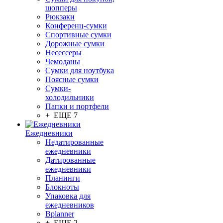
шопперы
Рюкзаки
Конференц-сумки
Спортивные сумки
Дорожные сумки
Несессеры
Чемоданы
Сумки для ноутбука
Поясные сумки
Сумки-
холодильники
Папки и портфели
+ ЕЩЕ 7
Ежедневники
Недатированные
ежедневники
Датированные
ежедневники
Планинги
Блокноты
Упаковка для
ежедневников
Bplanner
+ ЕЩЕ 2