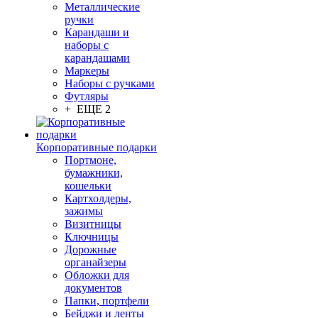
Металлические
ручки
Карандаши и
наборы с
карандашами
Маркеры
Наборы с ручками
Футляры
+ ЕЩЕ 2
Корпоративные подарки
Портмоне,
бумажники,
кошельки
Картхолдеры,
зажимы
Визитницы
Ключницы
Дорожные
органайзеры
Обложки для
документов
Папки, портфели
Бейджи и ленты