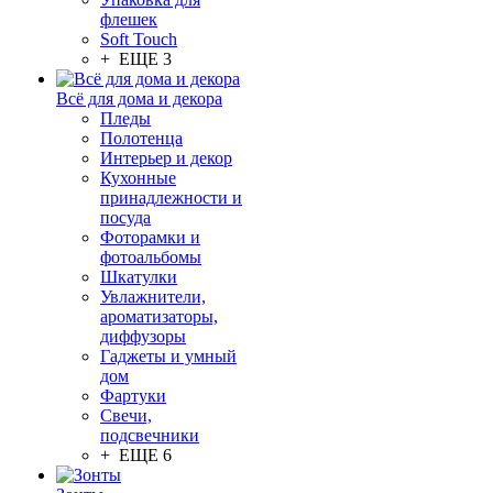
флешек
Soft Touch
+ ЕЩЕ 3
Всё для дома и декора
Пледы
Полотенца
Интерьер и декор
Кухонные
принадлежности и
посуда
Фоторамки и
фотоальбомы
Шкатулки
Увлажнители,
ароматизаторы,
диффузоры
Гаджеты и умный
дом
Фартуки
Свечи,
подсвечники
+ ЕЩЕ 6