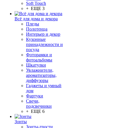
Soft Touch
+ ЕЩЕ 3
Всё для дома и декора
Пледы
Полотенца
Интерьер и декор
Кухонные
принадлежности и
посуда
Фоторамки и
фотоальбомы
Шкатулки
Увлажнители,
ароматизаторы,
диффузоры
Гаджеты и умный
дом
Фартуки
Свечи,
подсвечники
+ ЕЩЕ 6
Зонты
Зонты-трости