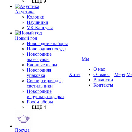
+ ЕЩЕ 9
Акустика
Колонки
Наушники
VK Капсулы
Новый год
Новогодние наборы
Новогодняя посуда
Новогодние
Мы
аксессуары
Елочные шары
О нас
Новогодняя
Хиты
Отзывы
Мерч
Ме
упаковка
Вакансии
Свечи, гирлянды,
Контакты
светильники
Новогодние
игрушки, подарки
Food-наборы
+ ЕЩЕ 4
Посуда