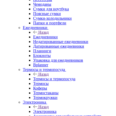
Чемоданы
Сумки для ноутбука
Поясные сумки
Сумки-холодильники
Папки и портфели
Ежедневники
Назад
Ежедневники
Недатированные ежедневники
Датированные ежедневники
Планинги
Блокноты
Упаковка для ежедневников
Bplanner
Термосы и термопосуда
Назад
Термосы и термопосуда
Термосы
Коферы
Термостаканы
Термокружки
Электроника
Назад
Электроника