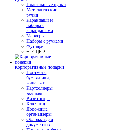
Пластиковые ручки
Металлические
ручки
Карандаши и
наборы с
карандашами
Маркеры
Наборы с ручками
Футляры
+ ЕЩЕ 2
Корпоративные подарки
Портмоне,
бумажники,
кошельки
Картхолдеры,
зажимы
Визитницы
Ключницы
Дорожные
органайзеры
Обложки для
документов
Папки, портфели