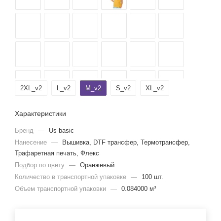
2XL_v2
L_v2
M_v2
S_v2
XL_v2
Характеристики
Бренд
—
Us basic
Нанесение
—
Вышивка, DTF трансфер, Термотрансфер,
Трафаретная печать, Флекс
Подбор по цвету
—
Оранжевый
Количество в транспортной упаковке
—
100 шт.
Объем транспортной упаковки
—
0.084000 м³