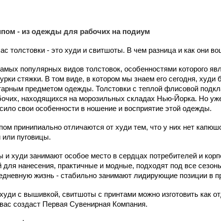
ипом - из одежды для рабочих на подиум
с толстовки - это худи и свитшоты. В чем разница и как они в
 самых популярных видов толстовок, особенностями которого яв
ки стяжки. В том виде, в котором мы знаем его сегодня, худи 
тарным предметом одежды. Толстовки с теплой флисовой подкл
бочих, находящихся на морозильных складах Нью-Йорка. Но уже 
сило свои особенности в ношение и восприятие этой одежды.
пом принипиально отличаются от худи тем, что у них нет капюш
 или пуговицы.
ы и худи занимают особое место в сердцах потребителей и кор
 для нанесения, практичные и модные, подходят под все сезоны
седневную жизнь - стабильно занимают лидирующие позиции в п
 худи с вышивкой, свитшоты с принтами можно изготовить как о
вас создаст Первая Сувенирная Компания.