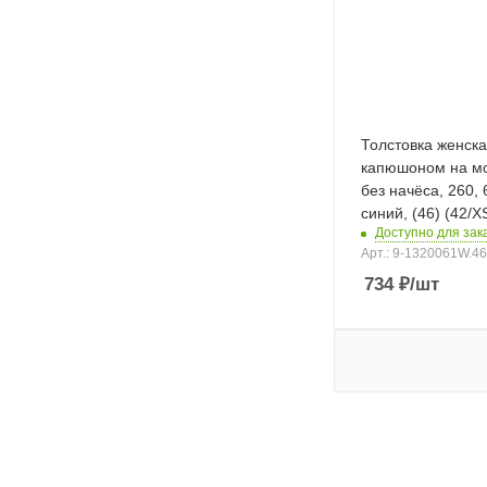
Толстовка женск
капюшоном на м
без начёса, 260,
синий, (46) (42
Доступно для зака
Арт.: 9-1320061W.4
734
₽
/шт