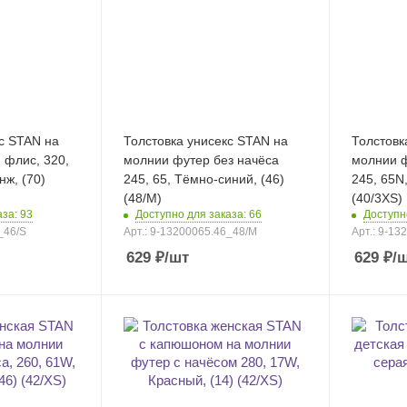
с STAN на
Толстовка унисекс STAN на
Толстовк
 флис, 320,
молнии футер без начёса
молнии ф
 (70)
245, 65, Тёмно-синий, (46)
245, 65N, 
(48/M)
(40/3XS)
за: 93
Доступно для заказа: 66
Доступн
_46/S
Арт.: 9-13200065.46_48/M
Арт.: 9-1
629
₽
/шт
629
₽
/