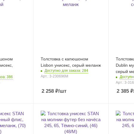
юшоном
Толстовка с капюшоном
Толстовк
нисекс,
Lisbon унисекс, серый меланж
Dublin м
Доступно для заказа: 284
серый м
Арт.: 3-230696M
аза: 386
Доступн
S
Арт.: 3-31
2 258
₽
/шт
2 385
₽