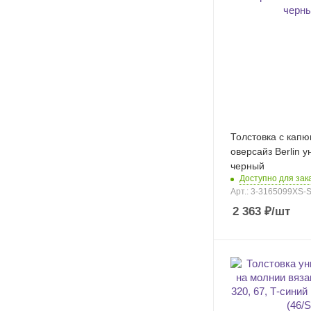
Толстовка с кап
оверсайз Berlin у
черный
Доступно для зак
Арт.: 3-3165099XS-
2 363
₽
/шт