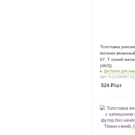
Толстовка унисек
молнии вязанный
67, Т-синий меланж,
(46/S)
Доступно для зака
Арт.: 9-13100067.70
524
₽
/шт