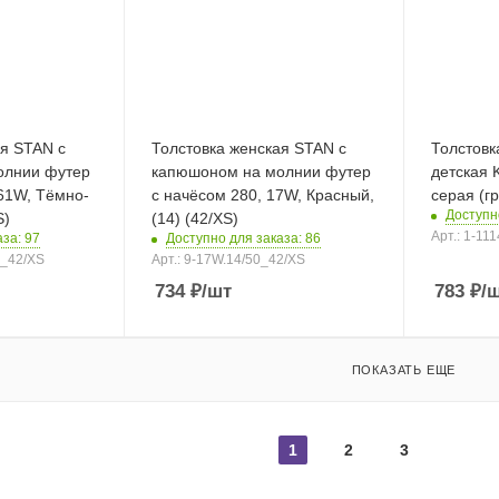
ая STAN с
Толстовка женская STAN с
Толстовк
олнии футер
капюшоном на молнии футер
детская K
 61W, Тёмно-
с начёсом 280, 17W, Красный,
серая (г
Доступн
/XS)
(14) (42/XS)
Арт.: 1-11
за: 97
Доступно для заказа: 86
6_42/XS
Арт.: 9-17W.14/50_42/XS
734
₽
/шт
783
₽
/
ПОКАЗАТЬ ЕЩЕ
1
2
3