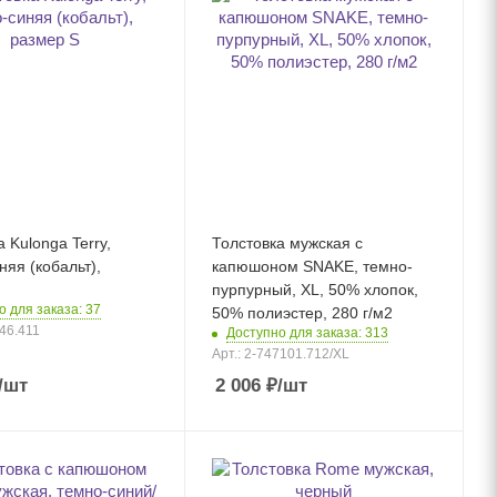
 Kulonga Terry,
Толстовка мужская с
няя (кобальт),
капюшоном SNAKE, темно-
пурпурный, XL, 50% хлопок,
о для заказа: 37
50% полиэстер, 280 г/м2
546.411
Доступно для заказа: 313
Арт.: 2-747101.712/XL
/шт
2 006
₽
/шт