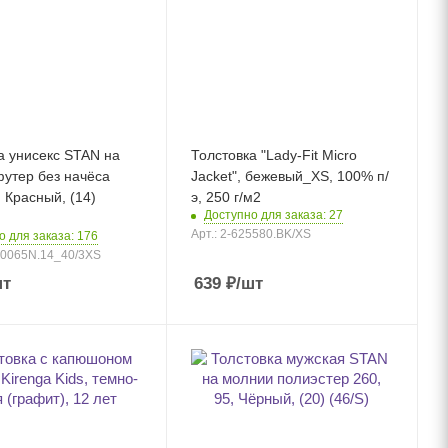
а унисекс STAN на
Толстовка "Lady-Fit Micro
утер без начёса
Jacket", бежевый_XS, 100% п/
Красный, (14)
э, 250 г/м2
Доступно для заказа: 27
Арт.: 2-625580.BK/XS
о для заказа: 176
320065N.14_40/3XS
шт
639
₽
/шт