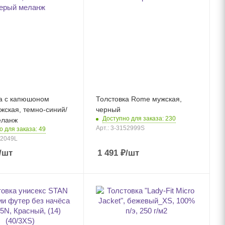
а с капюшоном
Толстовка Rome мужская,
ужская, темно-синий/
черный
Доступно для заказа: 230
еланж
Арт.: 3-3152999S
о для заказа: 49
62049L
/шт
1 491
₽
/шт