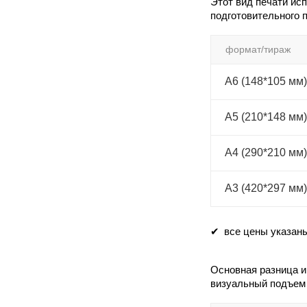
Этот вид печати ис
подготовительного п
формат/тираж
А6 (148*105 мм)
А5 (210*148 мм)
А4 (290*210 мм)
А3 (420*297 мм)
все цены указан
Основная разница и
визуальный подъем 