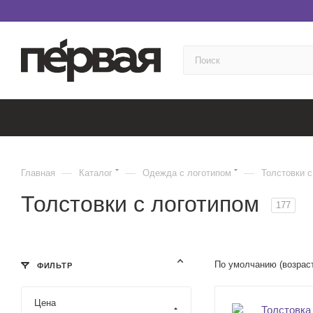
—
—
—
Главная
Каталог
Одежда с логотипом
Толстовки с
Толстовки с логотипом
177
По умолчанию (возрас
ФИЛЬТР
Цена