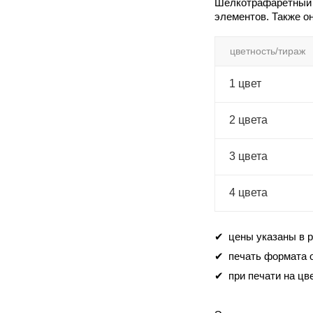
Шелкотрафаретный т
элементов. Также о
цветность/тираж
1 цвет
2 цвета
3 цвета
4 цвета
цены указаны в 
печать формата о
при печати на ц