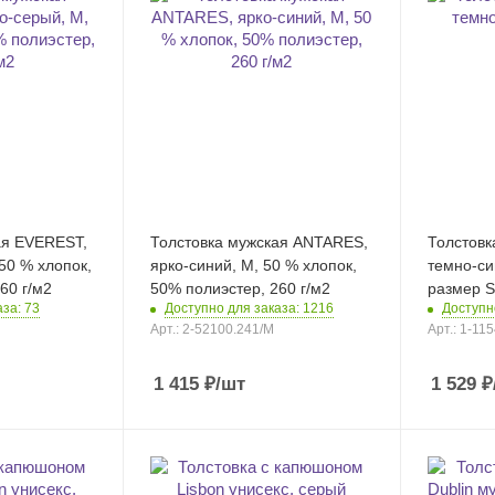
ая EVEREST,
Толстовка мужская ANTARES,
Толстовка
50 % хлопок,
ярко-синий, M, 50 % хлопок,
темно-си
60 г/м2
50% полиэстер, 260 г/м2
размер S
за: 73
Доступно для заказа: 1216
Доступн
Арт.: 2-52100.241/M
Арт.: 1-11
1 415
₽
/шт
1 529
₽