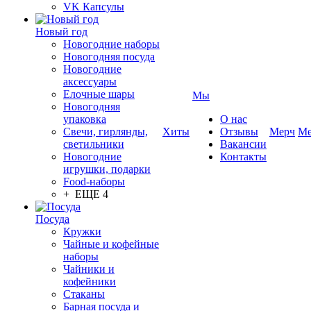
VK Капсулы
Новый год
Новогодние наборы
Новогодняя посуда
Новогодние
аксессуары
Елочные шары
Мы
Новогодняя
упаковка
О нас
Свечи, гирлянды,
Хиты
Отзывы
Мерч
Ме
светильники
Вакансии
Новогодние
Контакты
игрушки, подарки
Food-наборы
+ ЕЩЕ 4
Посуда
Кружки
Чайные и кофейные
наборы
Чайники и
кофейники
Стаканы
Барная посуда и