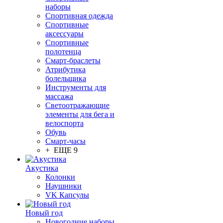
наборы
Спортивная одежда
Спортивные
аксессуары
Спортивные
полотенца
Смарт-браслеты
Атрибутика
болельщика
Инструменты для
массажа
Светоотражающие
элементы для бега и
велоспорта
Обувь
Смарт-часы
+ ЕЩЕ 9
Акустика
Колонки
Наушники
VK Капсулы
Новый год
Новогодние наборы