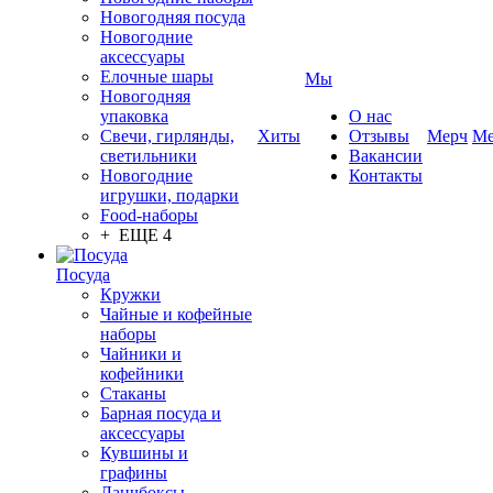
Новогодняя посуда
Новогодние
аксессуары
Елочные шары
Мы
Новогодняя
упаковка
О нас
Свечи, гирлянды,
Хиты
Отзывы
Мерч
Ме
светильники
Вакансии
Новогодние
Контакты
игрушки, подарки
Food-наборы
+ ЕЩЕ 4
Посуда
Кружки
Чайные и кофейные
наборы
Чайники и
кофейники
Стаканы
Барная посуда и
аксессуары
Кувшины и
графины
Ланчбоксы