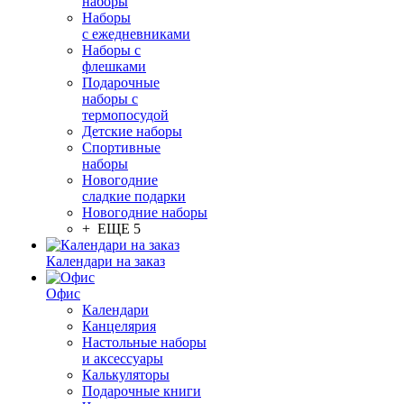
наборы
Наборы
с ежедневниками
Наборы с
флешками
Подарочные
наборы с
термопосудой
Детские наборы
Спортивные
наборы
Новогодние
сладкие подарки
Новогодние наборы
+ ЕЩЕ 5
Календари на заказ
Офис
Календари
Канцелярия
Настольные наборы
и аксессуары
Калькуляторы
Подарочные книги