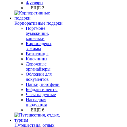
Футляры
+ ЕЩЕ 2
Корпоративные подарки
Портмоне,
бумажники,
кошельки
Картхолдеры,
зажимы
Визитницы
Ключницы
Дорожные
органайзеры
Обложки для
документов
Папки, портфели
Бейджи и ленты
Часы наручные
Наградная
продукция
+ ЕЩЕ 6
Путешествия, отдых,