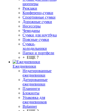
шопперы
Рюкзаки
Конференц-сумки
Спортивные сумки
Дорожные сумки
Несессеры
Чемоданы
Сумки для ноутбука
Поясные сумки
Сумки-
холодильники
Папки и портфели
+ ЕЩЕ 7
Ежедневники
Недатированные
ежедневники
Датированные
ежедневники
Планинги
Блокноты
Упаковка для
ежедневников
Bplanner
+ ЕЩЕ 2