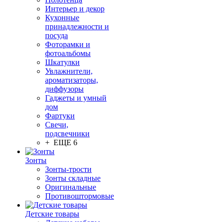
Интерьер и декор
Кухонные
принадлежности и
посуда
Фоторамки и
фотоальбомы
Шкатулки
Увлажнители,
ароматизаторы,
диффузоры
Гаджеты и умный
дом
Фартуки
Свечи,
подсвечники
+ ЕЩЕ 6
Зонты
Зонты-трости
Зонты складные
Оригинальные
Противоштормовые
Детские товары