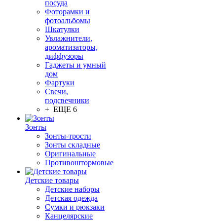
посуда
Фоторамки и
фотоальбомы
Шкатулки
Увлажнители,
ароматизаторы,
диффузоры
Гаджеты и умный
дом
Фартуки
Свечи,
подсвечники
+ ЕЩЕ 6
Зонты
Зонты-трости
Зонты складные
Оригинальные
Противоштормовые
Детские товары
Детские наборы
Детская одежда
Сумки и рюкзаки
Канцелярские