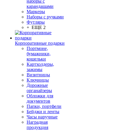
наборы с
карандашами
Маркеры
Наборы с ручками
Футляры
+ ЕЩЕ 2
Корпоративные подарки
Портмоне,
бумажники,
кошельки
Картхолдеры,
зажимы
Визитницы
Ключницы
Дорожные
органайзеры
Обложки для
документов
Папки, портфели
Бейджи и ленты
Часы наручные
Наградная
продукция