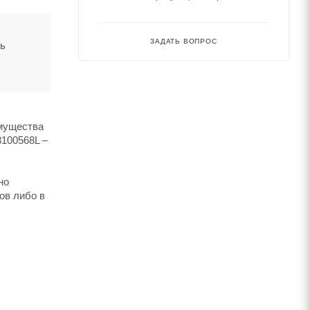
ЗАДАТЬ ВОПРОС
ть
имущества
3100568L –
но
ов либо в