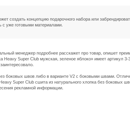
может создать концепцию подарочного набора или забрендирова
ь с уже готовыми материалами.
нальный менеджер подробнее расскажет про товар, опишет пре
а Heavy Super Club мужская, зеленое яблоко» имеет артикул 3-
 заинтересовало.
без боковых швов либо в варианте V2 с боковыми швами. Отлич
eavy Super Club сшита из натурального хлопка без боковых шв
несения рекламной информации.