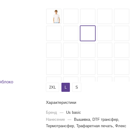
2XL
L
S
Характеристики
Бренд
—
Us basic
Нанесение
—
Вышивка, DTF трансфер,
Термотрансфер, Трафаретная печать, Флекс