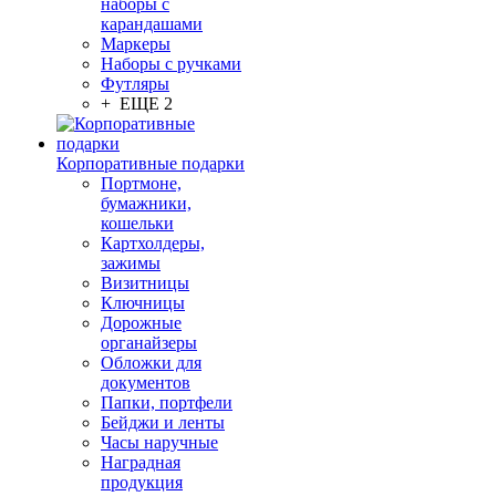
наборы с
карандашами
Маркеры
Наборы с ручками
Футляры
+ ЕЩЕ 2
Корпоративные подарки
Портмоне,
бумажники,
кошельки
Картхолдеры,
зажимы
Визитницы
Ключницы
Дорожные
органайзеры
Обложки для
документов
Папки, портфели
Бейджи и ленты
Часы наручные
Наградная
продукция