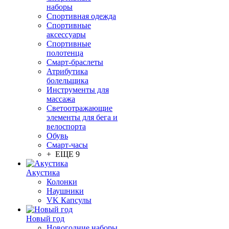
наборы
Спортивная одежда
Спортивные
аксессуары
Спортивные
полотенца
Смарт-браслеты
Атрибутика
болельщика
Инструменты для
массажа
Светоотражающие
элементы для бега и
велоспорта
Обувь
Смарт-часы
+ ЕЩЕ 9
Акустика
Колонки
Наушники
VK Капсулы
Новый год
Новогодние наборы