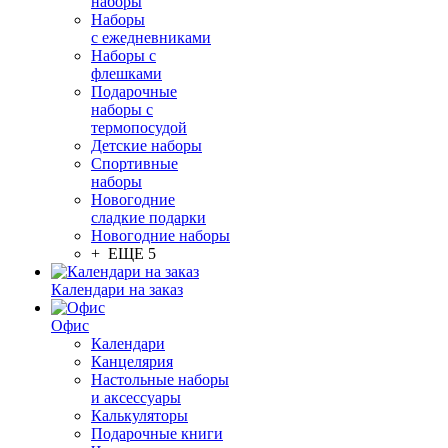
наборы
Наборы
с ежедневниками
Наборы с
флешками
Подарочные
наборы с
термопосудой
Детские наборы
Спортивные
наборы
Новогодние
сладкие подарки
Новогодние наборы
+ ЕЩЕ 5
Календари на заказ
Офис
Календари
Канцелярия
Настольные наборы
и аксессуары
Калькуляторы
Подарочные книги