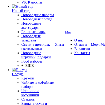
VK Капсулы
Новый год
Новогодние наборы
Новогодняя посуда
Новогодние
аксессуары
Елочные шары
Мы
Новогодняя
упаковка
О нас
Свечи, гирлянды,
Хиты
Отзывы
Мерч
Ме
светильники
Вакансии
Новогодние
Контакты
игрушки, подарки
Food-наборы
+ ЕЩЕ 4
Посуда
Кружки
Чайные и кофейные
наборы
Чайники и
кофейники
Стаканы
Барная посуда и