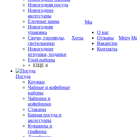
Новогодняя посуда
Новогодние
аксессуары
Елочные шары
Мы
Новогодняя
упаковка
О нас
Свечи, гирлянды,
Хиты
Отзывы
Мерч
Ме
светильники
Вакансии
Новогодние
Контакты
игрушки, подарки
Food-наборы
+ ЕЩЕ 4
Посуда
Кружки
Чайные и кофейные
наборы
Чайники и
кофейники
Стаканы
Барная посуда и
аксессуары
Кувшины и
графины
Ланчбоксы