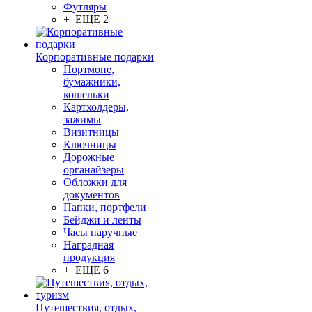
Футляры
+ ЕЩЕ 2
Корпоративные подарки
Портмоне,
бумажники,
кошельки
Картхолдеры,
зажимы
Визитницы
Ключницы
Дорожные
органайзеры
Обложки для
документов
Папки, портфели
Бейджи и ленты
Часы наручные
Наградная
продукция
+ ЕЩЕ 6
Путешествия, отдых,