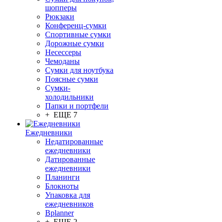
шопперы
Рюкзаки
Конференц-сумки
Спортивные сумки
Дорожные сумки
Несессеры
Чемоданы
Сумки для ноутбука
Поясные сумки
Сумки-
холодильники
Папки и портфели
+ ЕЩЕ 7
Ежедневники
Недатированные
ежедневники
Датированные
ежедневники
Планинги
Блокноты
Упаковка для
ежедневников
Bplanner
+ ЕЩЕ 2