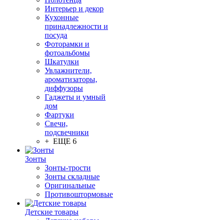
Интерьер и декор
Кухонные
принадлежности и
посуда
Фоторамки и
фотоальбомы
Шкатулки
Увлажнители,
ароматизаторы,
диффузоры
Гаджеты и умный
дом
Фартуки
Свечи,
подсвечники
+ ЕЩЕ 6
Зонты
Зонты-трости
Зонты складные
Оригинальные
Противоштормовые
Детские товары