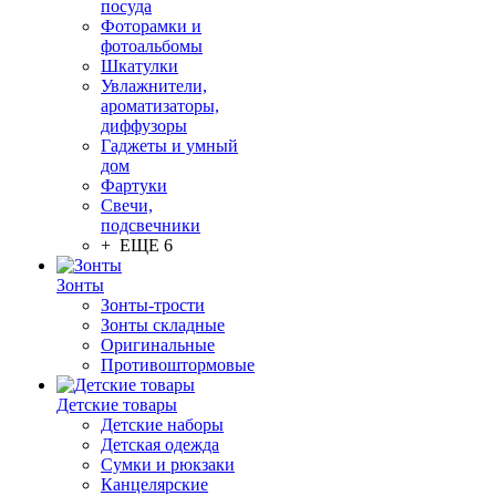
посуда
Фоторамки и
фотоальбомы
Шкатулки
Увлажнители,
ароматизаторы,
диффузоры
Гаджеты и умный
дом
Фартуки
Свечи,
подсвечники
+ ЕЩЕ 6
Зонты
Зонты-трости
Зонты складные
Оригинальные
Противоштормовые
Детские товары
Детские наборы
Детская одежда
Сумки и рюкзаки
Канцелярские