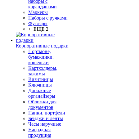
наборы с
карандашами
Маркеры
Наборы с ручками
Футляры
+ ЕЩЕ 2
Корпоративные подарки
Портмоне,
бумажники,
кошельки
Картхолдеры,
зажимы
Визитницы
Ключницы
Дорожные
органайзеры
Обложки для
документов
Папки, портфели
Бейджи и ленты
Часы наручные
Наградная
продукция