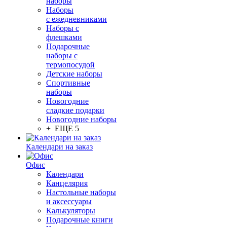
наборы
Наборы
с ежедневниками
Наборы с
флешками
Подарочные
наборы с
термопосудой
Детские наборы
Спортивные
наборы
Новогодние
сладкие подарки
Новогодние наборы
+ ЕЩЕ 5
Календари на заказ
Офис
Календари
Канцелярия
Настольные наборы
и аксессуары
Калькуляторы
Подарочные книги