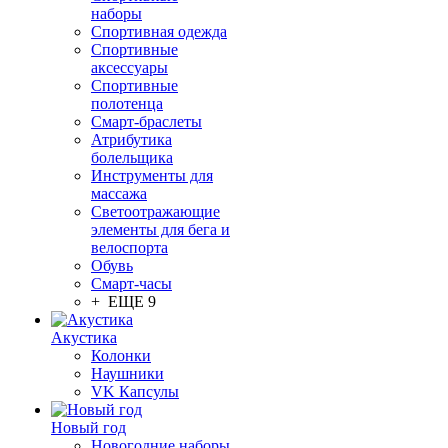
наборы
Спортивная одежда
Спортивные
аксессуары
Спортивные
полотенца
Смарт-браслеты
Атрибутика
болельщика
Инструменты для
массажа
Светоотражающие
элементы для бега и
велоспорта
Обувь
Смарт-часы
+ ЕЩЕ 9
Акустика
Колонки
Наушники
VK Капсулы
Новый год
Новогодние наборы