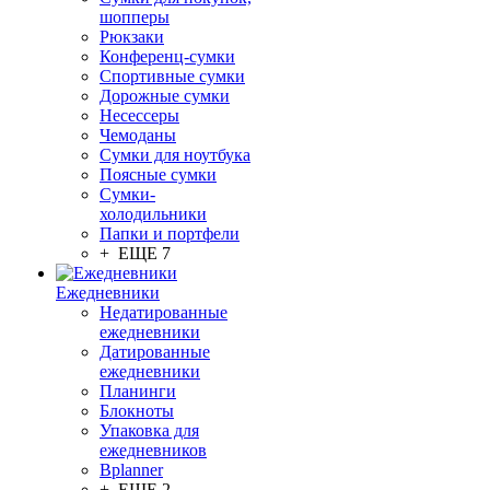
шопперы
Рюкзаки
Конференц-сумки
Спортивные сумки
Дорожные сумки
Несессеры
Чемоданы
Сумки для ноутбука
Поясные сумки
Сумки-
холодильники
Папки и портфели
+ ЕЩЕ 7
Ежедневники
Недатированные
ежедневники
Датированные
ежедневники
Планинги
Блокноты
Упаковка для
ежедневников
Bplanner
+ ЕЩЕ 2