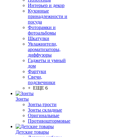
Интерьер и декор
Кухонные
принадлежности и
посуда
Фоторамки и
фотоальбомы
Шкатулки
Увлажнители,
ароматизаторы,
диффузоры
Гаджеты и умный
дом
Фартуки
Свечи,
подсвечники
+ ЕЩЕ 6
Зонты
Зонты-трости
Зонты складные
Оригинальные
Противоштормовые
Детские товары