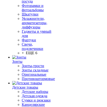
посуда
Фоторамки и
фотоальбомы
Шкатулки
Увлажнители,
ароматизаторы,
диффузоры
Гаджеты и умный
дом
Фартуки
Свечи,
подсвечники
+ ЕЩЕ 6
Зонты
Зонты-трости
Зонты складные
Оригинальные
Противоштормовые
Детские товары
Детские наборы
Детская одежда
Сумки и рюкзаки
Канцелярские