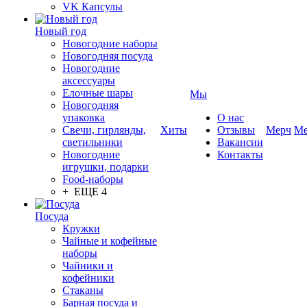
VK Капсулы
Новый год
Новогодние наборы
Новогодняя посуда
Новогодние
аксессуары
Елочные шары
Мы
Новогодняя
упаковка
О нас
Свечи, гирлянды,
Хиты
Отзывы
Мерч
Ме
светильники
Вакансии
Новогодние
Контакты
игрушки, подарки
Food-наборы
+ ЕЩЕ 4
Посуда
Кружки
Чайные и кофейные
наборы
Чайники и
кофейники
Стаканы
Барная посуда и