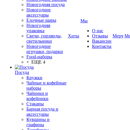
Новогодняя посуда
Новогодние
аксессуары
Елочные шары
Мы
Новогодняя
упаковка
О нас
Свечи, гирлянды,
Хиты
Отзывы
Мерч
Ме
светильники
Вакансии
Новогодние
Контакты
игрушки, подарки
Food-наборы
+ ЕЩЕ 4
Посуда
Кружки
Чайные и кофейные
наборы
Чайники и
кофейники
Стаканы
Барная посуда и
аксессуары
Кувшины и
графины
Ланчбоксы