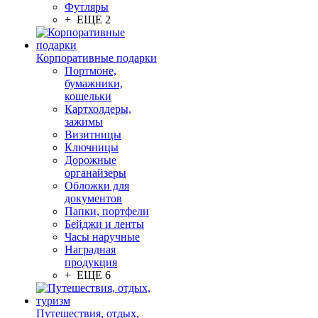
Футляры
+ ЕЩЕ 2
Корпоративные подарки
Портмоне,
бумажники,
кошельки
Картхолдеры,
зажимы
Визитницы
Ключницы
Дорожные
органайзеры
Обложки для
документов
Папки, портфели
Бейджи и ленты
Часы наручные
Наградная
продукция
+ ЕЩЕ 6
Путешествия, отдых,