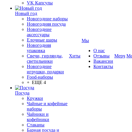
VK Капсулы
Новый год
Новогодние наборы
Новогодняя посуда
Новогодние
аксессуары
Елочные шары
Мы
Новогодняя
упаковка
О нас
Свечи, гирлянды,
Хиты
Отзывы
Мерч
Ме
светильники
Вакансии
Новогодние
Контакты
игрушки, подарки
Food-наборы
+ ЕЩЕ 4
Посуда
Кружки
Чайные и кофейные
наборы
Чайники и
кофейники
Стаканы
Барная посуда и