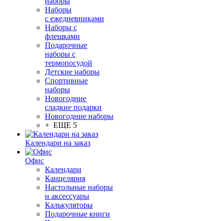
наборы
Наборы
с ежедневниками
Наборы с
флешками
Подарочные
наборы с
термопосудой
Детские наборы
Спортивные
наборы
Новогодние
сладкие подарки
Новогодние наборы
+ ЕЩЕ 5
Календари на заказ
Офис
Календари
Канцелярия
Настольные наборы
и аксессуары
Калькуляторы
Подарочные книги