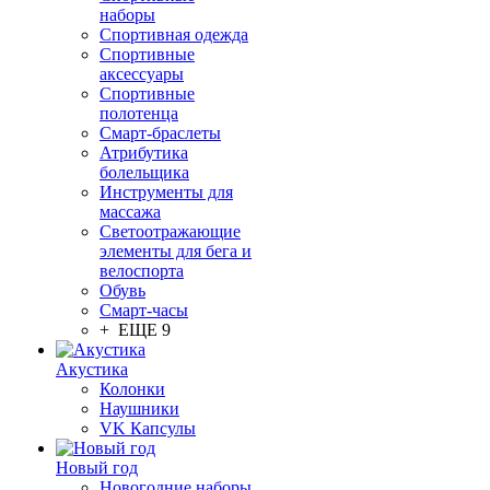
наборы
Спортивная одежда
Спортивные
аксессуары
Спортивные
полотенца
Смарт-браслеты
Атрибутика
болельщика
Инструменты для
массажа
Светоотражающие
элементы для бега и
велоспорта
Обувь
Смарт-часы
+ ЕЩЕ 9
Акустика
Колонки
Наушники
VK Капсулы
Новый год
Новогодние наборы