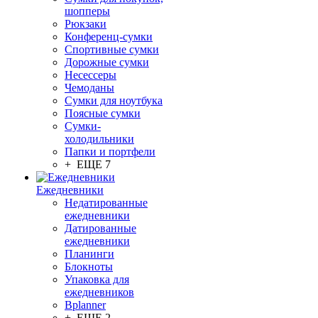
шопперы
Рюкзаки
Конференц-сумки
Спортивные сумки
Дорожные сумки
Несессеры
Чемоданы
Сумки для ноутбука
Поясные сумки
Сумки-
холодильники
Папки и портфели
+ ЕЩЕ 7
Ежедневники
Недатированные
ежедневники
Датированные
ежедневники
Планинги
Блокноты
Упаковка для
ежедневников
Bplanner
+ ЕЩЕ 2