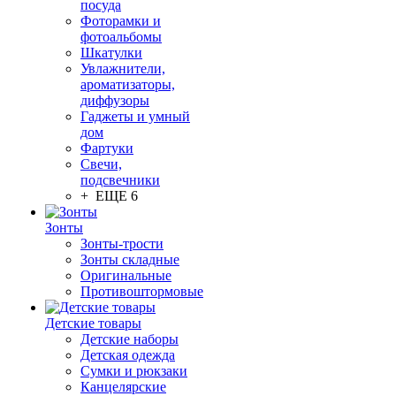
посуда
Фоторамки и
фотоальбомы
Шкатулки
Увлажнители,
ароматизаторы,
диффузоры
Гаджеты и умный
дом
Фартуки
Свечи,
подсвечники
+ ЕЩЕ 6
Зонты
Зонты-трости
Зонты складные
Оригинальные
Противоштормовые
Детские товары
Детские наборы
Детская одежда
Сумки и рюкзаки
Канцелярские