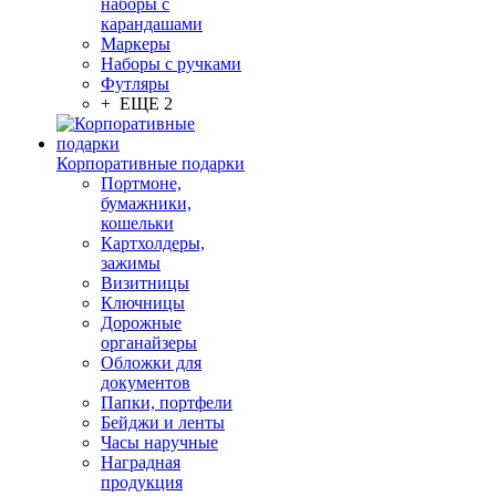
наборы с
карандашами
Маркеры
Наборы с ручками
Футляры
+ ЕЩЕ 2
Корпоративные подарки
Портмоне,
бумажники,
кошельки
Картхолдеры,
зажимы
Визитницы
Ключницы
Дорожные
органайзеры
Обложки для
документов
Папки, портфели
Бейджи и ленты
Часы наручные
Наградная
продукция