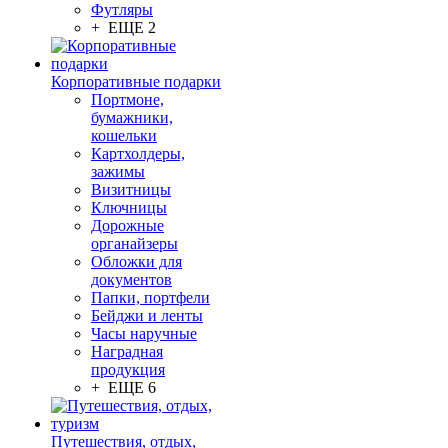
Футляры
+ ЕЩЕ 2
Корпоративные подарки
Портмоне,
бумажники,
кошельки
Картхолдеры,
зажимы
Визитницы
Ключницы
Дорожные
органайзеры
Обложки для
документов
Папки, портфели
Бейджи и ленты
Часы наручные
Наградная
продукция
+ ЕЩЕ 6
Путешествия, отдых,