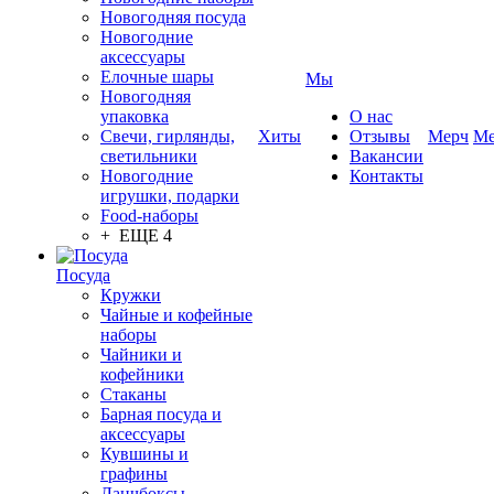
Новогодняя посуда
Новогодние
аксессуары
Елочные шары
Мы
Новогодняя
упаковка
О нас
Свечи, гирлянды,
Хиты
Отзывы
Мерч
Ме
светильники
Вакансии
Новогодние
Контакты
игрушки, подарки
Food-наборы
+ ЕЩЕ 4
Посуда
Кружки
Чайные и кофейные
наборы
Чайники и
кофейники
Стаканы
Барная посуда и
аксессуары
Кувшины и
графины
Ланчбоксы