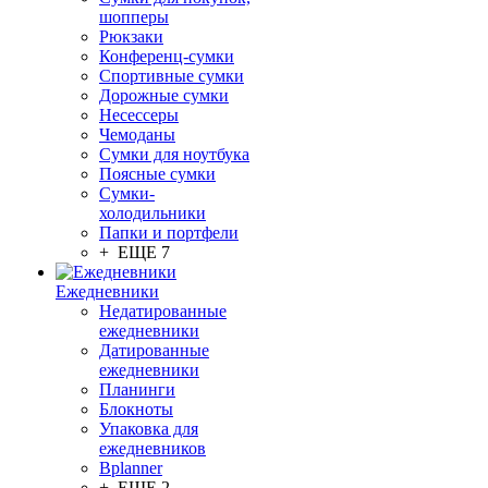
шопперы
Рюкзаки
Конференц-сумки
Спортивные сумки
Дорожные сумки
Несессеры
Чемоданы
Сумки для ноутбука
Поясные сумки
Сумки-
холодильники
Папки и портфели
+ ЕЩЕ 7
Ежедневники
Недатированные
ежедневники
Датированные
ежедневники
Планинги
Блокноты
Упаковка для
ежедневников
Bplanner
+ ЕЩЕ 2