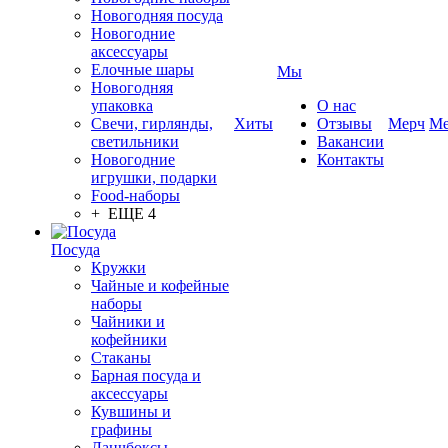
Новогодняя посуда
Новогодние
аксессуары
Елочные шары
Мы
Новогодняя
упаковка
О нас
Свечи, гирлянды,
Хиты
Отзывы
Мерч
Ме
светильники
Вакансии
Новогодние
Контакты
игрушки, подарки
Food-наборы
+ ЕЩЕ 4
Посуда
Кружки
Чайные и кофейные
наборы
Чайники и
кофейники
Стаканы
Барная посуда и
аксессуары
Кувшины и
графины
Ланчбоксы