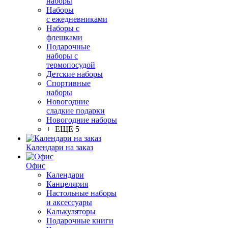
наборы
Наборы
с ежедневниками
Наборы с
флешками
Подарочные
наборы с
термопосудой
Детские наборы
Спортивные
наборы
Новогодние
сладкие подарки
Новогодние наборы
+ ЕЩЕ 5
Календари на заказ
Офис
Календари
Канцелярия
Настольные наборы
и аксессуары
Калькуляторы
Подарочные книги