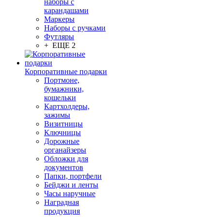
наборы с
карандашами
Маркеры
Наборы с ручками
Футляры
+ ЕЩЕ 2
Корпоративные подарки
Портмоне,
бумажники,
кошельки
Картхолдеры,
зажимы
Визитницы
Ключницы
Дорожные
органайзеры
Обложки для
документов
Папки, портфели
Бейджи и ленты
Часы наручные
Наградная
продукция