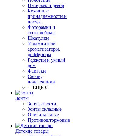
Интерьер и декор
Кухонные
принадлежности и
посуда
Фоторамки и
фотоальбомы
Шкатулки
Увлажнители,
ароматизаторы,
диффузоры
Гаджеты и умный
дом
Фартуки
Свечи,
подсвечники
+ ЕЩЕ 6
Зонты
Зонты-трости
Зонты складные
Оригинальные
Противоштормовые
Детские товары