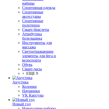
наборы
Спортивная одежда
Спортивные
аксессуары
Спортивные
полотенца
Смарт-браслеты
Атрибутика
болельщика
Инструменты для
массажа
Светоотражающие
элементы для бега и
велоспорта
Обувь
Смарт-часы
+ ЕЩЕ 9
Акустика
Колонки
Наушники
VK Капсулы
Новый год
Новогодние наборы