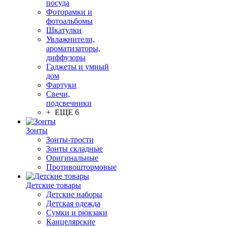
посуда
Фоторамки и
фотоальбомы
Шкатулки
Увлажнители,
ароматизаторы,
диффузоры
Гаджеты и умный
дом
Фартуки
Свечи,
подсвечники
+ ЕЩЕ 6
Зонты
Зонты-трости
Зонты складные
Оригинальные
Противоштормовые
Детские товары
Детские наборы
Детская одежда
Сумки и рюкзаки
Канцелярские