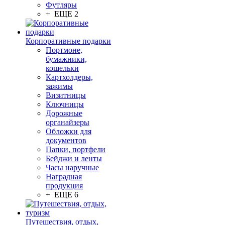
Футляры
+ ЕЩЕ 2
Корпоративные подарки
Портмоне,
бумажники,
кошельки
Картхолдеры,
зажимы
Визитницы
Ключницы
Дорожные
органайзеры
Обложки для
документов
Папки, портфели
Бейджи и ленты
Часы наручные
Наградная
продукция
+ ЕЩЕ 6
Путешествия, отдых,