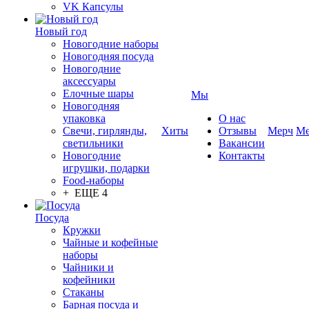
VK Капсулы
Новый год
Новогодние наборы
Новогодняя посуда
Новогодние
аксессуары
Елочные шары
Мы
Новогодняя
упаковка
О нас
Свечи, гирлянды,
Хиты
Отзывы
Мерч
Ме
светильники
Вакансии
Новогодние
Контакты
игрушки, подарки
Food-наборы
+ ЕЩЕ 4
Посуда
Кружки
Чайные и кофейные
наборы
Чайники и
кофейники
Стаканы
Барная посуда и