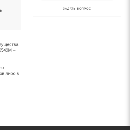
ЗАДАТЬ ВОПРОС
ть
имущества
00549M –
но
ов либо в