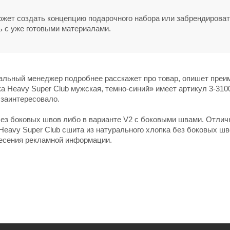
может создать концепцию подарочного набора или забрендирова
ь с уже готовыми материалами.
нальный менеджер подробнее расскажет про товар, опишет пре
ка Heavy Super Club мужская, темно-синий» имеет артикул 3-31
 заинтересовало.
без боковых швов либо в варианте V2 с боковыми швами. Отлич
eavy Super Club сшита из натурального хлопка без боковых шв
несения рекламной информации.