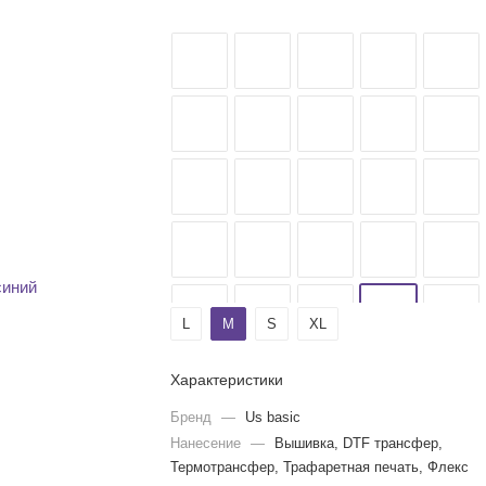
L
M
S
XL
Характеристики
Бренд
—
Us basic
Нанесение
—
Вышивка, DTF трансфер,
Термотрансфер, Трафаретная печать, Флекс