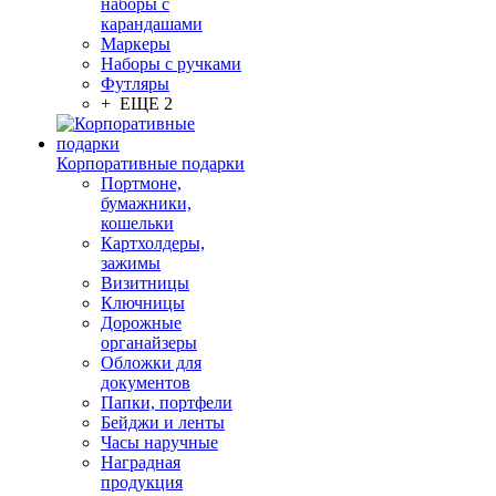
наборы с
карандашами
Маркеры
Наборы с ручками
Футляры
+ ЕЩЕ 2
Корпоративные подарки
Портмоне,
бумажники,
кошельки
Картхолдеры,
зажимы
Визитницы
Ключницы
Дорожные
органайзеры
Обложки для
документов
Папки, портфели
Бейджи и ленты
Часы наручные
Наградная
продукция