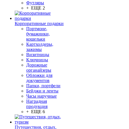
Футляры
+ ЕЩЕ 2
Корпоративные подарки
Портмоне,
бумажники,
кошельки
Картхолдеры,
зажимы
Визитницы
Ключницы
Дорожные
органайзеры
Обложки для
документов
Папки, портфели
Бейджи и ленты
Часы наручные
Наградная
продукция
+ ЕЩЕ 6
Путешествия, отдых,