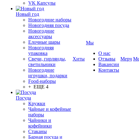
VK Капсулы
Новый год
Новогодние наборы
Новогодняя посуда
Новогодние
аксессуары
Елочные шары
Мы
Новогодняя
упаковка
О нас
Свечи, гирлянды,
Хиты
Отзывы
Мерч
Ме
светильники
Вакансии
Новогодние
Контакты
игрушки, подарки
Food-наборы
+ ЕЩЕ 4
Посуда
Кружки
Чайные и кофейные
наборы
Чайники и
кофейники
Стаканы
Барная посуда и