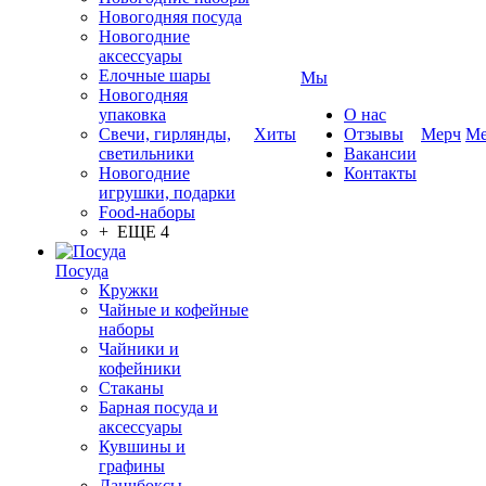
Новогодняя посуда
Новогодние
аксессуары
Елочные шары
Мы
Новогодняя
упаковка
О нас
Свечи, гирлянды,
Хиты
Отзывы
Мерч
Ме
светильники
Вакансии
Новогодние
Контакты
игрушки, подарки
Food-наборы
+ ЕЩЕ 4
Посуда
Кружки
Чайные и кофейные
наборы
Чайники и
кофейники
Стаканы
Барная посуда и
аксессуары
Кувшины и
графины
Ланчбоксы