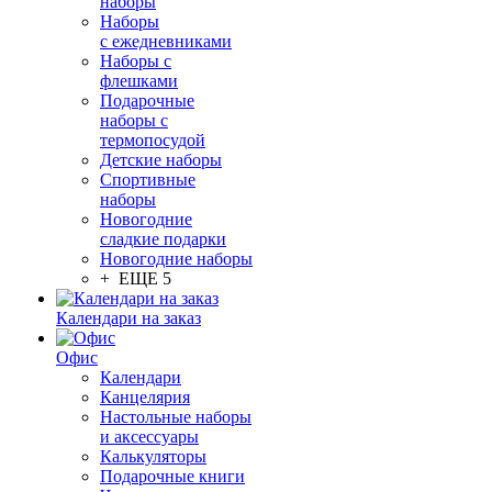
наборы
Наборы
с ежедневниками
Наборы с
флешками
Подарочные
наборы с
термопосудой
Детские наборы
Спортивные
наборы
Новогодние
сладкие подарки
Новогодние наборы
+ ЕЩЕ 5
Календари на заказ
Офис
Календари
Канцелярия
Настольные наборы
и аксессуары
Калькуляторы
Подарочные книги