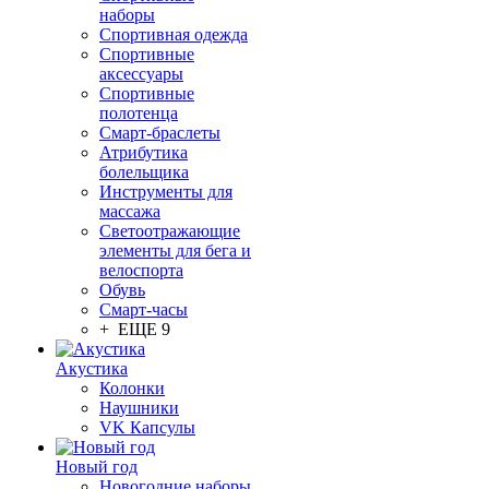
наборы
Спортивная одежда
Спортивные
аксессуары
Спортивные
полотенца
Смарт-браслеты
Атрибутика
болельщика
Инструменты для
массажа
Светоотражающие
элементы для бега и
велоспорта
Обувь
Смарт-часы
+ ЕЩЕ 9
Акустика
Колонки
Наушники
VK Капсулы
Новый год
Новогодние наборы