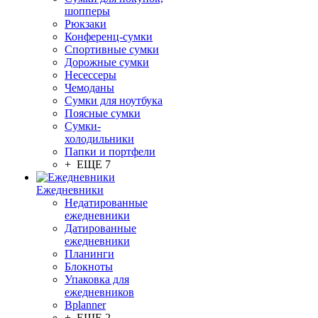
шопперы
Рюкзаки
Конференц-сумки
Спортивные сумки
Дорожные сумки
Несессеры
Чемоданы
Сумки для ноутбука
Поясные сумки
Сумки-
холодильники
Папки и портфели
+ ЕЩЕ 7
Ежедневники
Недатированные
ежедневники
Датированные
ежедневники
Планинги
Блокноты
Упаковка для
ежедневников
Bplanner
+ ЕЩЕ 2