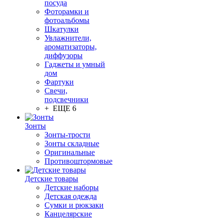
посуда
Фоторамки и
фотоальбомы
Шкатулки
Увлажнители,
ароматизаторы,
диффузоры
Гаджеты и умный
дом
Фартуки
Свечи,
подсвечники
+ ЕЩЕ 6
Зонты
Зонты-трости
Зонты складные
Оригинальные
Противоштормовые
Детские товары
Детские наборы
Детская одежда
Сумки и рюкзаки
Канцелярские