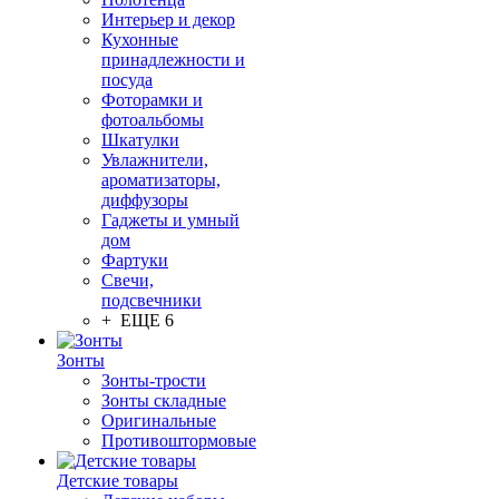
Интерьер и декор
Кухонные
принадлежности и
посуда
Фоторамки и
фотоальбомы
Шкатулки
Увлажнители,
ароматизаторы,
диффузоры
Гаджеты и умный
дом
Фартуки
Свечи,
подсвечники
+ ЕЩЕ 6
Зонты
Зонты-трости
Зонты складные
Оригинальные
Противоштормовые
Детские товары