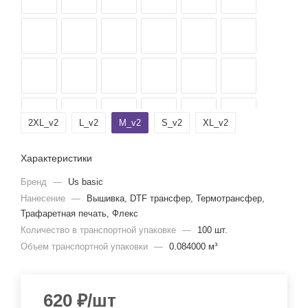
2XL_v2
L_v2
M_v2
S_v2
XL_v2
Характеристики
Бренд
—
Us basic
Нанесение
—
Вышивка, DTF трансфер, Термотрансфер,
Трафаретная печать, Флекс
Количество в транспортной упаковке
—
100 шт.
Объем транспортной упаковки
—
0.084000 м³
620
₽
/шт