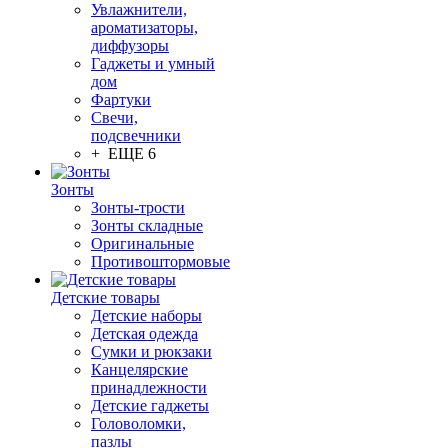
Увлажнители,
ароматизаторы,
диффузоры
Гаджеты и умный
дом
Фартуки
Свечи,
подсвечники
+ ЕЩЕ 6
Зонты
Зонты-трости
Зонты складные
Оригинальные
Противоштормовые
Детские товары
Детские наборы
Детская одежда
Сумки и рюкзаки
Канцелярские
принадлежности
Детские гаджеты
Головоломки,
пазлы