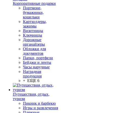
Корпоративные подарки
Портмоне,
бумажники,
кошельки
Картхолдеры,
зажимы
Визитницы
Ключницы
Дорожные
органайзеры
Обложки для
документов
Папки, портфели
Бейджи и ленты
Часы наручные
Наградная
продукция
+ ЕЩЕ 6
Путешествия, отдых,
туризм
Пикник и барбекю
Игры и развлечения
Пляжные