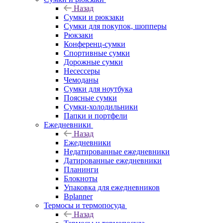
Назад
Сумки и рюкзаки
Сумки для покупок, шопперы
Рюкзаки
Конференц-сумки
Спортивные сумки
Дорожные сумки
Несессеры
Чемоданы
Сумки для ноутбука
Поясные сумки
Сумки-холодильники
Папки и портфели
Ежедневники
Назад
Ежедневники
Недатированные ежедневники
Датированные ежедневники
Планинги
Блокноты
Упаковка для ежедневников
Bplanner
Термосы и термопосуда
Назад