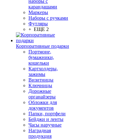
наборы с
карандашами
Маркеры
Наборы с ручками
Футляры
+ ЕЩЕ 2
Корпоративные подарки
Портмоне,
бумажники,
кошельки
Картхолдеры,
зажимы
Визитницы
Ключницы
Дорожные
органайзеры
Обложки для
документов
Папки, портфели
Бейджи и ленты
Часы наручные
Наградная
продукция