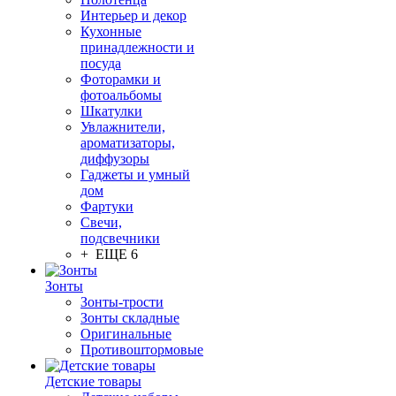
Интерьер и декор
Кухонные
принадлежности и
посуда
Фоторамки и
фотоальбомы
Шкатулки
Увлажнители,
ароматизаторы,
диффузоры
Гаджеты и умный
дом
Фартуки
Свечи,
подсвечники
+ ЕЩЕ 6
Зонты
Зонты-трости
Зонты складные
Оригинальные
Противоштормовые
Детские товары