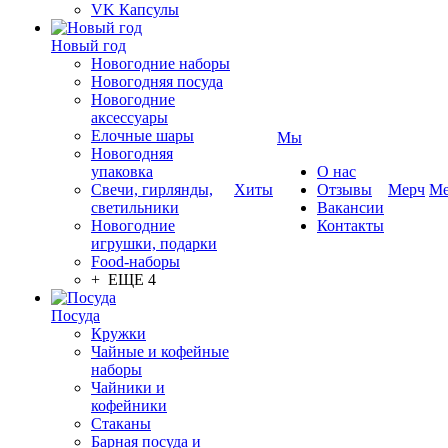
VK Капсулы
Новый год
Новогодние наборы
Новогодняя посуда
Новогодние
аксессуары
Елочные шары
Мы
Новогодняя
упаковка
О нас
Свечи, гирлянды,
Хиты
Отзывы
Мерч
Ме
светильники
Вакансии
Новогодние
Контакты
игрушки, подарки
Food-наборы
+ ЕЩЕ 4
Посуда
Кружки
Чайные и кофейные
наборы
Чайники и
кофейники
Стаканы
Барная посуда и