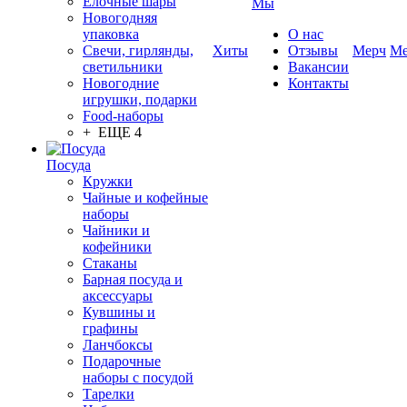
Елочные шары
Мы
Новогодняя
упаковка
О нас
Свечи, гирлянды,
Хиты
Отзывы
Мерч
Ме
светильники
Вакансии
Новогодние
Контакты
игрушки, подарки
Food-наборы
+ ЕЩЕ 4
Посуда
Кружки
Чайные и кофейные
наборы
Чайники и
кофейники
Стаканы
Барная посуда и
аксессуары
Кувшины и
графины
Ланчбоксы
Подарочные
наборы с посудой
Тарелки