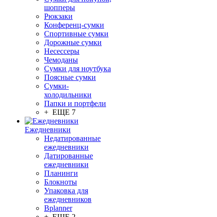
шопперы
Рюкзаки
Конференц-сумки
Спортивные сумки
Дорожные сумки
Несессеры
Чемоданы
Сумки для ноутбука
Поясные сумки
Сумки-
холодильники
Папки и портфели
+ ЕЩЕ 7
Ежедневники
Недатированные
ежедневники
Датированные
ежедневники
Планинги
Блокноты
Упаковка для
ежедневников
Bplanner
+ ЕЩЕ 2