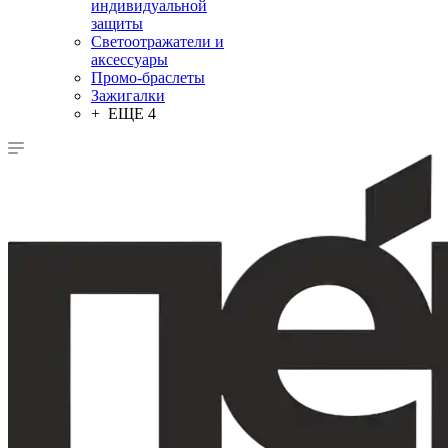
индивидуальной
защиты
Светоотражатели и
аксессуары
Промо-браслеты
Зажигалки
+ ЕЩЕ 4