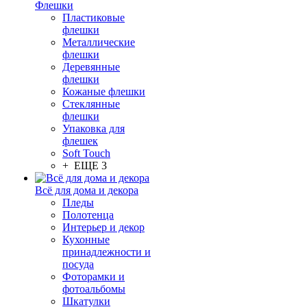
Флешки
Пластиковые
флешки
Металлические
флешки
Деревянные
флешки
Кожаные флешки
Стеклянные
флешки
Упаковка для
флешек
Soft Touch
+ ЕЩЕ 3
Всё для дома и декора
Пледы
Полотенца
Интерьер и декор
Кухонные
принадлежности и
посуда
Фоторамки и
фотоальбомы
Шкатулки