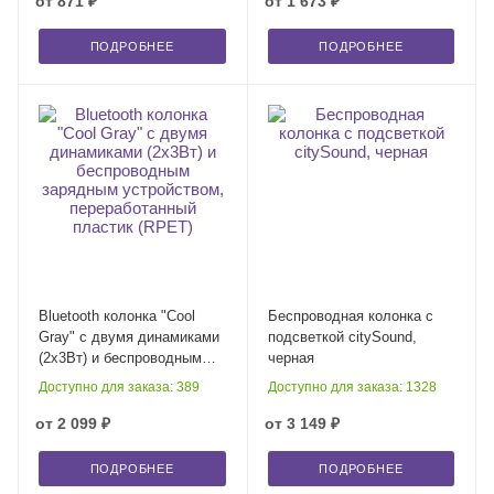
от
871 ₽
от
1 673 ₽
ПОДРОБНЕЕ
ПОДРОБНЕЕ
Bluetooth колонка "Cool
Беспроводная колонка с
Gray" с двумя динамиками
подсветкой citySound,
(2х3Вт) и беспроводным
черная
зарядным устройством,
Доступно для заказа: 389
Доступно для заказа: 1328
переработанный пластик
(RPET)
от
2 099 ₽
от
3 149 ₽
ПОДРОБНЕЕ
ПОДРОБНЕЕ