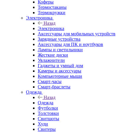
Коферы
Термостаканы
Термокружки
Электроника
Назад
Электроника
Аксессуары для мобильных устройств
Зарядные устройства
Аксессуары для ПК и ноутбуков
Лампы и светильники
Жесткие диски
Увлажнители
Гаджеты и умный дом
Камеры и аксессуары
Компьютерные мыши
Смарт-часы
Смарт-браслеты
Одежда
Назад
Одежда
Футболки
Толстовки
Свитшоты
Худи
Свитеры