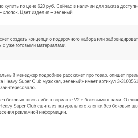
 купить по цене 620 руб. Сейчас в наличии для заказа доступно
 хлопок. Цвет изделия – зеленый.
может создать концепцию подарочного набора или забрендирова
ь с уже готовыми материалами.
нальный менеджер подробнее расскажет про товар, опишет пре
ка Heavy Super Club мужская, зеленый» имеет артикул 3-310056
 заинтересовало.
без боковых швов либо в варианте V2 с боковыми швами. Отлич
eavy Super Club сшита из натурального хлопка без боковых шв
несения рекламной информации.