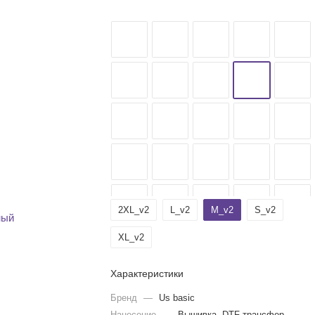
2XL_v2
L_v2
M_v2
S_v2
XL_v2
Характеристики
Бренд
—
Us basic
Нанесение
—
Вышивка, DTF трансфер,