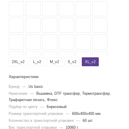
2XL_v2
L_v2
M_v2
S_v2
XL_v2
Характеристики
Бренд
—
Us basic
Нанесение
—
Вышивка, DTF трансфер, Термотрансфер,
Трафаретная печать, Флекс
Подбор по цвету
—
Бирюзовый
Размер транспортной упаковки
—
600x400x400 мм
Количество в транспортной упаковке
—
60 шт.
Вес транспортной упаковки
—
10060 г.