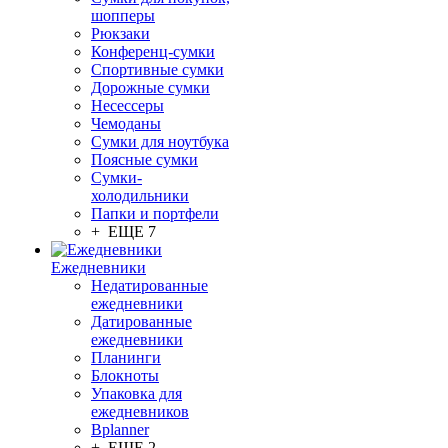
шопперы
Рюкзаки
Конференц-сумки
Спортивные сумки
Дорожные сумки
Несессеры
Чемоданы
Сумки для ноутбука
Поясные сумки
Сумки-
холодильники
Папки и портфели
+ ЕЩЕ 7
Ежедневники
Недатированные
ежедневники
Датированные
ежедневники
Планинги
Блокноты
Упаковка для
ежедневников
Bplanner
+ ЕЩЕ 2