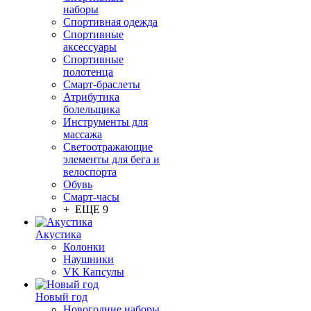
наборы
Спортивная одежда
Спортивные
аксессуары
Спортивные
полотенца
Смарт-браслеты
Атрибутика
болельщика
Инструменты для
массажа
Светоотражающие
элементы для бега и
велоспорта
Обувь
Смарт-часы
+ ЕЩЕ 9
Акустика
Колонки
Наушники
VK Капсулы
Новый год
Новогодние наборы