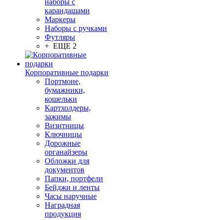
наборы с
карандашами
Маркеры
Наборы с ручками
Футляры
+ ЕЩЕ 2
Корпоративные подарки
Портмоне,
бумажники,
кошельки
Картхолдеры,
зажимы
Визитницы
Ключницы
Дорожные
органайзеры
Обложки для
документов
Папки, портфели
Бейджи и ленты
Часы наручные
Наградная
продукция