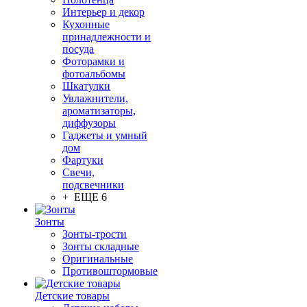
Интерьер и декор
Кухонные
принадлежности и
посуда
Фоторамки и
фотоальбомы
Шкатулки
Увлажнители,
ароматизаторы,
диффузоры
Гаджеты и умный
дом
Фартуки
Свечи,
подсвечники
+ ЕЩЕ 6
Зонты
Зонты-трости
Зонты складные
Оригинальные
Противоштормовые
Детские товары