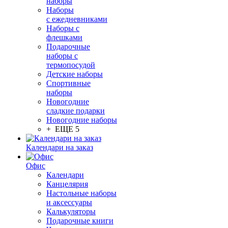
наборы
Наборы
с ежедневниками
Наборы с
флешками
Подарочные
наборы с
термопосудой
Детские наборы
Спортивные
наборы
Новогодние
сладкие подарки
Новогодние наборы
+ ЕЩЕ 5
Календари на заказ
Офис
Календари
Канцелярия
Настольные наборы
и аксессуары
Калькуляторы
Подарочные книги