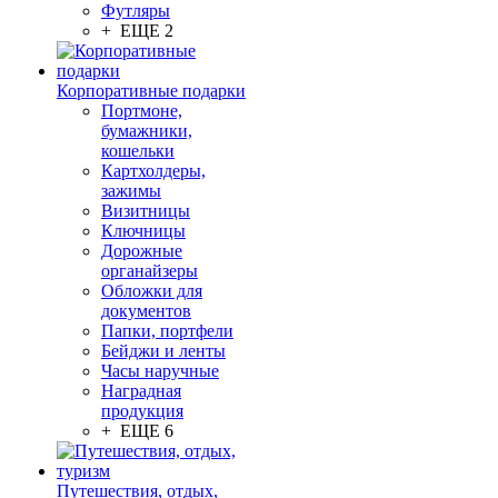
Футляры
+ ЕЩЕ 2
Корпоративные подарки
Портмоне,
бумажники,
кошельки
Картхолдеры,
зажимы
Визитницы
Ключницы
Дорожные
органайзеры
Обложки для
документов
Папки, портфели
Бейджи и ленты
Часы наручные
Наградная
продукция
+ ЕЩЕ 6
Путешествия, отдых,