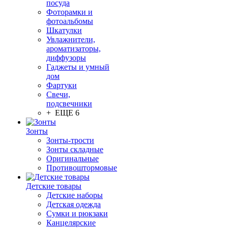
посуда
Фоторамки и
фотоальбомы
Шкатулки
Увлажнители,
ароматизаторы,
диффузоры
Гаджеты и умный
дом
Фартуки
Свечи,
подсвечники
+ ЕЩЕ 6
Зонты
Зонты-трости
Зонты складные
Оригинальные
Противоштормовые
Детские товары
Детские наборы
Детская одежда
Сумки и рюкзаки
Канцелярские