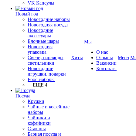
VK Капсулы
Новый год
Новогодние наборы
Новогодняя посуда
Новогодние
аксессуары
Елочные шары
Мы
Новогодняя
упаковка
О нас
Свечи, гирлянды,
Хиты
Отзывы
Мерч
Ме
светильники
Вакансии
Новогодние
Контакты
игрушки, подарки
Food-наборы
+ ЕЩЕ 4
Посуда
Кружки
Чайные и кофейные
наборы
Чайники и
кофейники
Стаканы
Барная посуда и