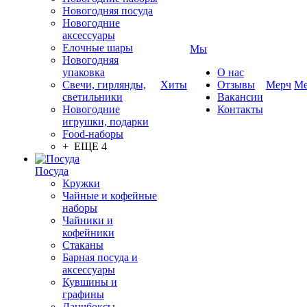
Новогодняя посуда
Новогодние
аксессуары
Елочные шары
Мы
Новогодняя
упаковка
О нас
Свечи, гирлянды,
Хиты
Отзывы
Мерч
Ме
светильники
Вакансии
Новогодние
Контакты
игрушки, подарки
Food-наборы
+ ЕЩЕ 4
Посуда
Кружки
Чайные и кофейные
наборы
Чайники и
кофейники
Стаканы
Барная посуда и
аксессуары
Кувшины и
графины
Ланчбоксы