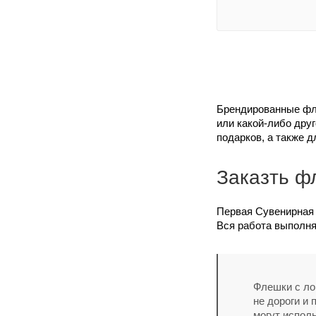
Брендированные фле
или какой-либо дру
подарков, а также 
Заказть ф
Первая Сувенирная 
Вся работа выполня
Флешки с ло
не дороги и
могут испол