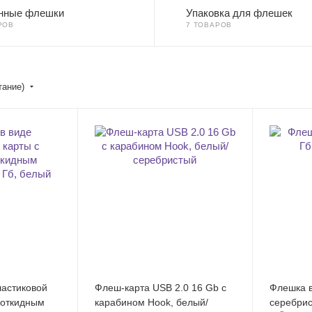
нные флешки
Упаковка для флешек
РОВ
7 ТОВАРОВ
тание)
ластиковой
Флеш-карта USB 2.0 16 Gb с
Флешка в
 откидным
карабином Hook, белый/
серебри