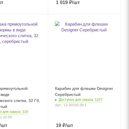
шт
1 019
₽
/шт
па Hook LED, темно-
прямоугольной
Карабин для флешки Designer
 виде
Серебристый
Доступно для заказа: 1107
еского слитка, 32 Гб,
Арт.: 13-3033E.09.1
стый
о для заказа: 319
01.32.00
/шт
19
₽
/шт