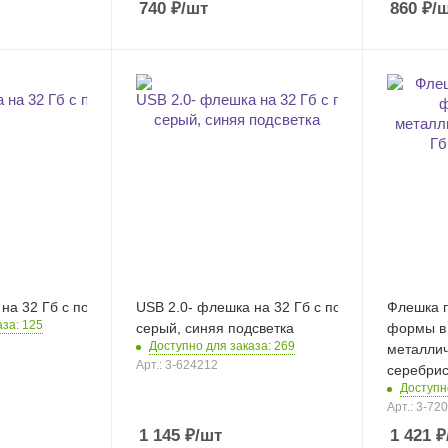
740
₽
/шт
860
₽
/
 на 32 Гб c подсветкой логотипа Bamboo LED
USB 2.0- флешка на 32 Гб c подсветкой логоти
Флешка 
аза: 125
серый, синяя подсветка
формы в
Доступно для заказа: 269
металлич
Арт.: 3-624212
серебри
Доступн
Арт.: 3-72
1 145
₽
/шт
1 421
₽