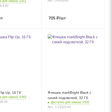
Арт.: 3-624200
о для заказа: 1551
06.8.00
шт
705
₽
/шт
lip Up, 16 Гб
Флешка markBright Black с
о для заказа: 3393
синей подсветкой, 32 Гб
559.36
Доступно для заказа: 1500
Арт.: 1-21023.42