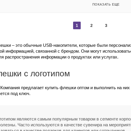
ПОКАЗАТЬ ЕЩЕ
1
2
3
шки – это обычные USB-накопители, которые были персонализ
гой информацией, связанной с брендом. Они могут использоват
для распространения информации о продуктах или услугах.
лешки с логотипом
Компания предлагает купить флешки оптом и выполнить на них н
ется под ключ.
готипом являются самым популярным товаром в сегменте корпо
 полезны. Часто используются в качестве сувенира на мероприя
ьзоваться в качестве подарков для клиентов или сотрудников.