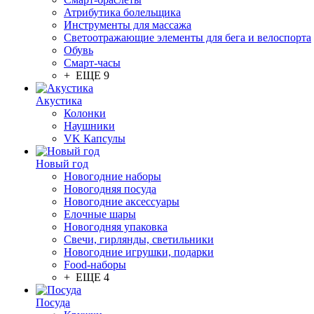
Атрибутика болельщика
Инструменты для массажа
Светоотражающие элементы для бега и велоспорта
Обувь
Смарт-часы
+ ЕЩЕ 9
Акустика
Колонки
Наушники
VK Капсулы
Новый год
Новогодние наборы
Новогодняя посуда
Новогодние аксессуары
Елочные шары
Новогодняя упаковка
Свечи, гирлянды, светильники
Новогодние игрушки, подарки
Food-наборы
+ ЕЩЕ 4
Посуда