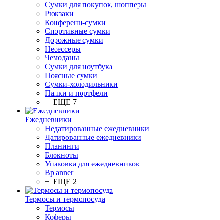
Сумки для покупок, шопперы
Рюкзаки
Конференц-сумки
Спортивные сумки
Дорожные сумки
Несессеры
Чемоданы
Сумки для ноутбука
Поясные сумки
Сумки-холодильники
Папки и портфели
+ ЕЩЕ 7
Ежедневники
Недатированные ежедневники
Датированные ежедневники
Планинги
Блокноты
Упаковка для ежедневников
Bplanner
+ ЕЩЕ 2
Термосы и термопосуда
Термосы
Коферы