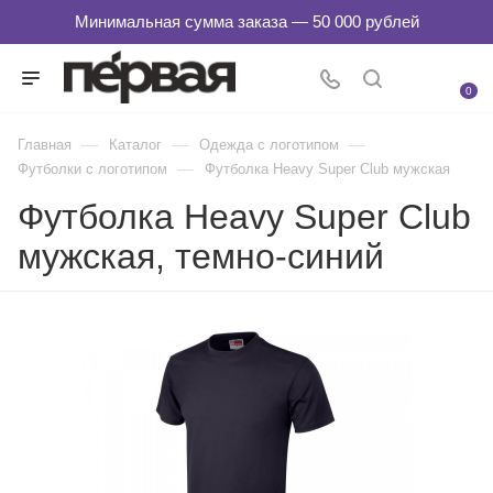
0
—
—
—
Главная
Каталог
Одежда с логотипом
—
Футболки с логотипом
Футболка Heavy Super Club мужская
Футболка Heavy Super Club
мужская, темно-синий