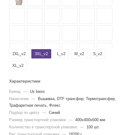
2XL_v2
3XL_v2
L_v2
M_v2
S_v2
XL_v2
Характеристики
Бренд
—
Us basic
Нанесение
—
Вышивка, DTF трансфер, Термотрансфер,
Трафаретная печать, Флекс
Подбор по цвету
—
Синий
Размер транспортной упаковки
—
400x400x600 мм
Количество в транспортной упаковке
—
100 шт.
Вес транспортной упаковки
—
18700 г.