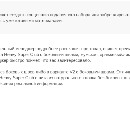
может создать концепцию подарочного набора или забрендирова
ь с уже готовыми материалами.
нальный менеджер подробнее расскажет про товар, опишет пре
ка Heavy Super Club с боковыми швами, мужская, оранжевый» и
джер быстро поймет, что вас заинтересовало.
без боковых швов либо в варианте V2 с боковыми швами. Отлич
eavy Super Club сшита из натурального хлопка без боковых шв
несения рекламной информации.