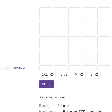
2XL_v2
L_v2
M_v2
S_v2
XL_v2
Характеристики
Бренд
—
Us basic
Нанесение
—
Вышивка, DTF трансфер,