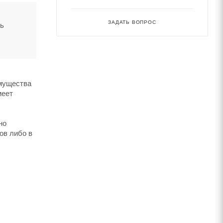
ЗАДАТЬ ВОПРОС
ть
имущества
меет
но
ов либо в