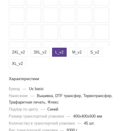
2XL_v2
3XL_v2
L_v2
M_v2
S_v2
XL_v2
Характеристики
Бренд
—
Us basic
Нанесение
—
Вышивка, DTF трансфер, Термотрансфер,
Трафаретная печать, Флекс
Подбор по цвету
—
Синий
Размер транспортной упаковки
—
400x400x600 мм
Количество в транспортной упаковке
—
45 шт.
Вес транспортной упаковки
—
8300 г.