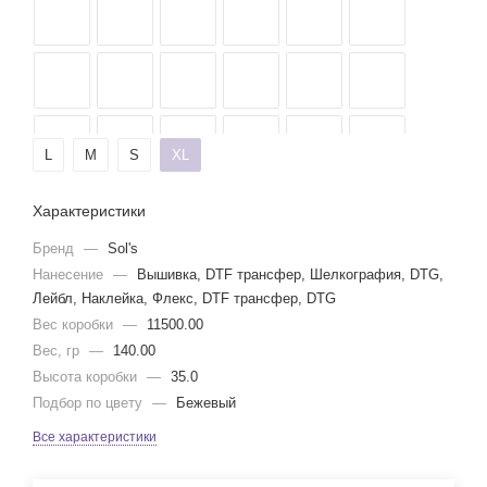
L
M
S
XL
Характеристики
Бренд
—
Sol's
Нанесение
—
Вышивка, DTF трансфер, Шелкография, DTG,
Лейбл, Наклейка, Флекс, DTF трансфер, DTG
Вес коробки
—
11500.00
Вес, гр
—
140.00
Высота коробки
—
35.0
Подбор по цвету
—
Бежевый
Все характеристики