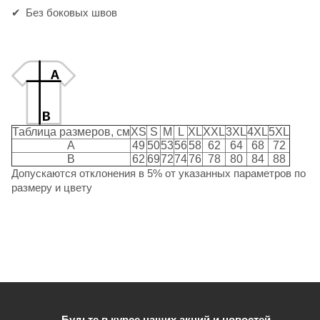
Без боковых швов
Таблица размеров, см
XS
S
M
L
XL
XXL
3XL
4XL
5XL
A
49
50
53
56
58
62
64
68
72
B
62
69
72
74
76
78
80
84
88
Допускаются отклонения в 5% от указанных параметров по
размеру и цвету
Будьте в курсе наших акций и новостей