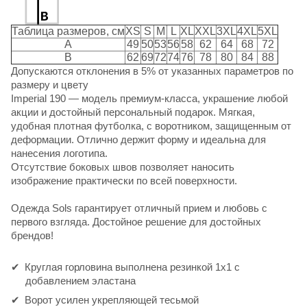
Таблица размеров, см
XS
S
M
L
XL
XXL
3XL
4XL
5XL
A
49
50
53
56
58
62
64
68
72
B
62
69
72
74
76
78
80
84
88
Допускаются отклонения в 5% от указанных параметров по
размеру и цвету
Imperial 190
— модель премиум-класса, украшение любой
акции и достойный персональный подарок. Мягкая,
удобная плотная футболка, с воротником, защищенным от
деформации. Отлично держит форму и идеальна для
нанесения логотипа.
Отсутствие боковых швов позволяет наносить
изображение практически по всей поверхности.
Одежда Sols
гарантирует отличный прием и любовь с
первого взгляда. Достойное решение для достойных
брендов!
Круглая горловина выполнена резинкой 1x1 с
добавлением эластана
Ворот усилен укрепляющей тесьмой