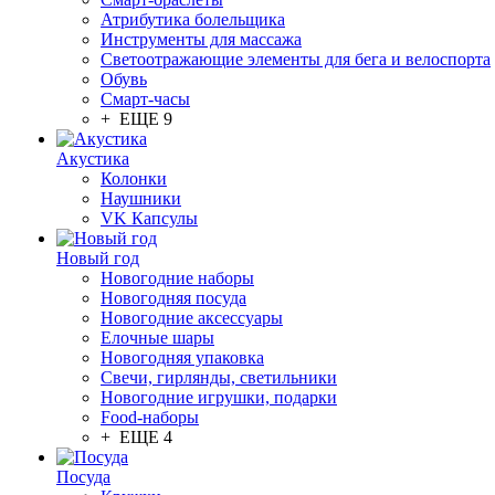
Атрибутика болельщика
Инструменты для массажа
Светоотражающие элементы для бега и велоспорта
Обувь
Смарт-часы
+ ЕЩЕ 9
Акустика
Колонки
Наушники
VK Капсулы
Новый год
Новогодние наборы
Новогодняя посуда
Новогодние аксессуары
Елочные шары
Новогодняя упаковка
Свечи, гирлянды, светильники
Новогодние игрушки, подарки
Food-наборы
+ ЕЩЕ 4
Посуда