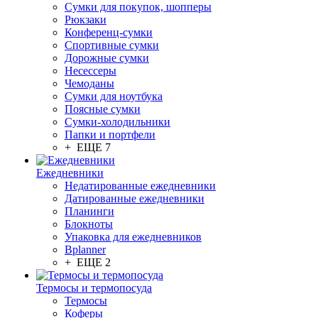
Сумки для покупок, шопперы
Рюкзаки
Конференц-сумки
Спортивные сумки
Дорожные сумки
Несессеры
Чемоданы
Сумки для ноутбука
Поясные сумки
Сумки-холодильники
Папки и портфели
+ ЕЩЕ 7
Ежедневники
Недатированные ежедневники
Датированные ежедневники
Планинги
Блокноты
Упаковка для ежедневников
Bplanner
+ ЕЩЕ 2
Термосы и термопосуда
Термосы
Коферы