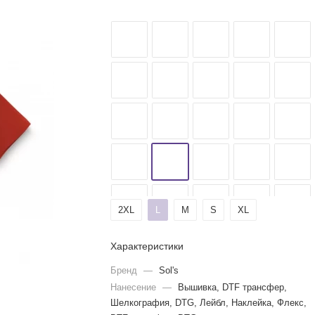
2XL
L
M
S
XL
Характеристики
Бренд
—
Sol's
Нанесение
—
Вышивка, DTF трансфер,
Шелкография, DTG, Лейбл, Наклейка, Флекс,