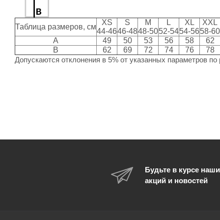
XS
S
M
L
XL
XXL
Таблица размеров, см
44-46
46-48
48-50
52-54
54-56
58-60
A
49
50
53
56
58
62
B
62
69
72
74
76
78
Допускаются отклонения в 5% от указанных параметров по 
Будьте в курсе наши
акций и новостей