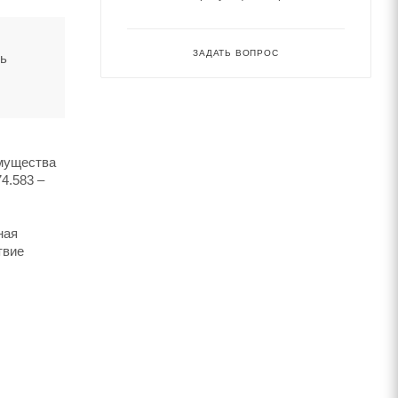
ЗАДАТЬ ВОПРОС
ть
имущества
4.583 –
ная
твие