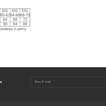
3XL
4XL
5XL
60-62
64-66
68-70
64
68
72
80
84
88
размеру и цвету.
х