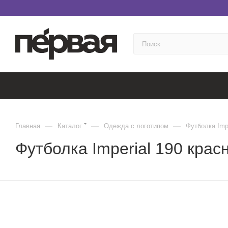
—
—
—
Главная
Каталог
Одежда с логотипом
Футболка Impe
Футболка Imperial 190 красн