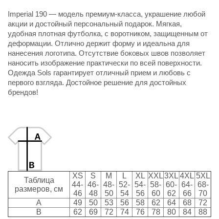
Imperial 190
— модель премиум-класса, украшение любой
акции и достойный персональный подарок. Мягкая,
удобная плотная футболка, с воротником, защищенным от
деформации. Отлично держит форму и идеальна для
нанесения логотипа. Отсутствие боковых швов позволяет
наносить изображение практически по всей поверхности.
Одежда Sols
гарантирует отличный прием и любовь с
первого взгляда. Достойное решение для достойных
брендов!
XS
S
M
L
XL
XXL
3XL
4XL
5XL
Таблица
44-
46-
48-
52-
54-
58-
60-
64-
68-
размеров, см
46
48
50
54
56
60
62
66
70
A
49
50
53
56
58
62
64
68
72
B
62
69
72
74
76
78
80
84
88