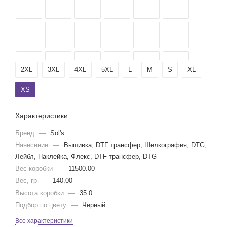
2XL
3XL
4XL
5XL
L
M
S
XL
XS
Характеристики
Бренд
—
Sol's
Нанесение
—
Вышивка, DTF трансфер, Шелкография, DTG,
Лейбл, Наклейка, Флекс, DTF трансфер, DTG
Вес коробки
—
11500.00
Вес, гр
—
140.00
Высота коробки
—
35.0
Подбор по цвету
—
Черный
Все характеристики