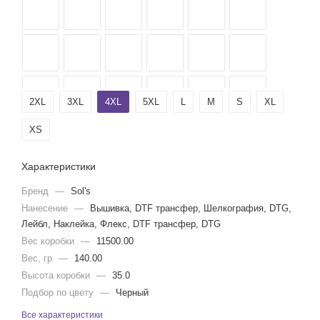
2XL
3XL
4XL
5XL
L
M
S
XL
XS
Характеристики
Бренд
—
Sol's
Нанесение
—
Вышивка, DTF трансфер, Шелкография, DTG,
Лейбл, Наклейка, Флекс, DTF трансфер, DTG
Вес коробки
—
11500.00
Вес, гр
—
140.00
Высота коробки
—
35.0
Подбор по цвету
—
Черный
Все характеристики