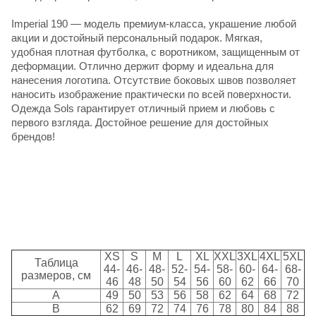
Imperial 190
— модель премиум-класса, украшение любой
акции и достойный персональный подарок. Мягкая,
удобная плотная футболка, с воротником, защищенным от
деформации. Отлично держит форму и идеальна для
нанесения логотипа. Отсутствие боковых швов позволяет
наносить изображение практически по всей поверхности.
Одежда Sols
гарантирует отличный прием и любовь с
первого взгляда. Достойное решение для достойных
брендов!
XS
S
M
L
XL
XXL
3XL
4XL
5XL
Таблица
44-
46-
48-
52-
54-
58-
60-
64-
68-
размеров, см
46
48
50
54
56
60
62
66
70
A
49
50
53
56
58
62
64
68
72
B
62
69
72
74
76
78
80
84
88