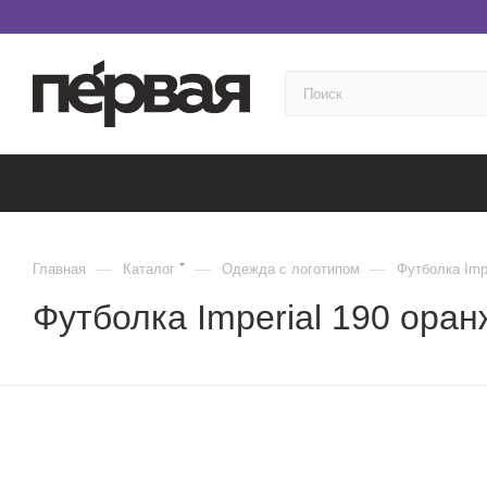
—
—
—
Главная
Каталог
Одежда с логотипом
Футболка Impe
Футболка Imperial 190 ора