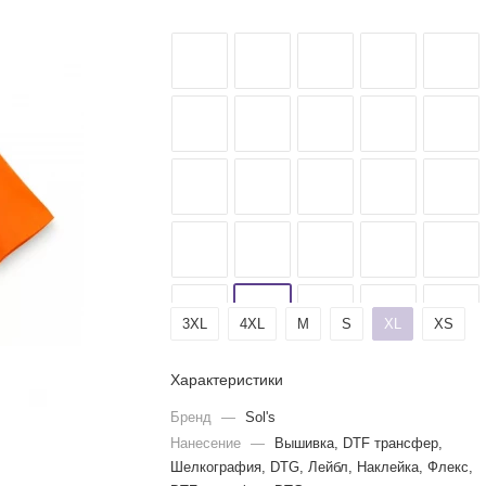
3XL
4XL
M
S
XL
XS
Характеристики
Бренд
—
Sol's
Нанесение
—
Вышивка, DTF трансфер,
Шелкография, DTG, Лейбл, Наклейка, Флекс,