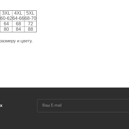
3XL
4XL
5XL
60-62
64-66
68-70
64
68
72
80
84
88
размеру и цвету.
х