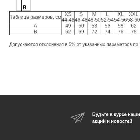
XS
S
M
L
XL
XXL
Таблица размеров, см
44-46
46-48
48-50
52-54
54-56
58-60
A
49
50
53
56
58
62
B
62
69
72
74
76
78
Допускаются отклонения в 5% от указанных параметров по 
Будьте в курсе наши
акций и новостей