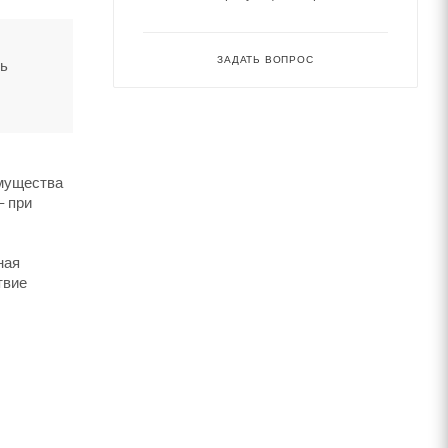
ЗАДАТЬ ВОПРОС
ть
имущества
– при
ная
твие