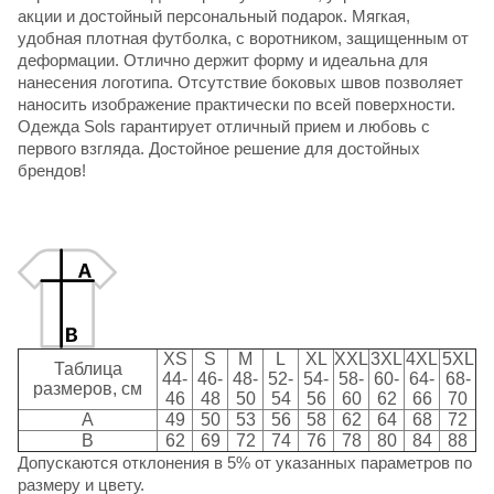
акции и достойный персональный подарок. Мягкая,
удобная плотная футболка, с воротником, защищенным от
деформации. Отлично держит форму и идеальна для
нанесения логотипа. Отсутствие боковых швов позволяет
наносить изображение практически по всей поверхности.
Одежда Sols
гарантирует отличный прием и любовь с
первого взгляда. Достойное решение для достойных
брендов!
XS
S
M
L
XL
XXL
3XL
4XL
5XL
Таблица
44-
46-
48-
52-
54-
58-
60-
64-
68-
размеров, см
46
48
50
54
56
60
62
66
70
A
49
50
53
56
58
62
64
68
72
B
62
69
72
74
76
78
80
84
88
Допускаются отклонения в 5% от указанных параметров по
размеру и цвету.