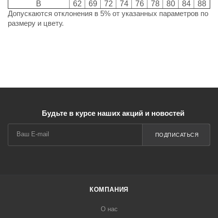
B
62
69
72
74
76
78
80
84
88
Допускаются отклонения в 5% от указанных параметров по
размеру и цвету.
Будьте в курсе наших акций и новостей
ПОДПИСАТЬСЯ
КОМПАНИЯ
О нас