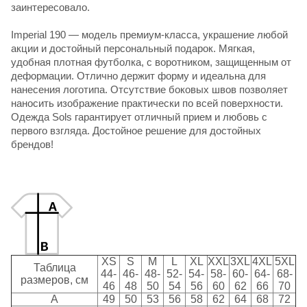
заинтересовало.
Imperial 190
— модель премиум-класса, украшение любой
акции и достойный персональный подарок. Мягкая,
удобная плотная футболка, с воротником, защищенным от
деформации. Отлично держит форму и идеальна для
нанесения логотипа. Отсутствие боковых швов позволяет
наносить изображение практически по всей поверхности.
Одежда Sols
гарантирует отличный прием и любовь с
первого взгляда. Достойное решение для достойных
брендов!
XS
S
M
L
XL
XXL
3XL
4XL
5XL
Таблица
44-
46-
48-
52-
54-
58-
60-
64-
68-
размеров, см
46
48
50
54
56
60
62
66
70
A
49
50
53
56
58
62
64
68
72