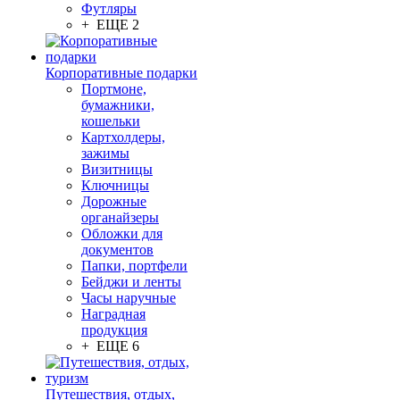
Футляры
+ ЕЩЕ 2
Корпоративные подарки
Портмоне,
бумажники,
кошельки
Картхолдеры,
зажимы
Визитницы
Ключницы
Дорожные
органайзеры
Обложки для
документов
Папки, портфели
Бейджи и ленты
Часы наручные
Наградная
продукция
+ ЕЩЕ 6
Путешествия, отдых,