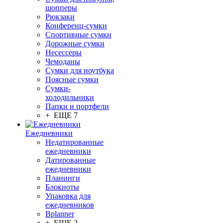
шопперы
Рюкзаки
Конференц-сумки
Спортивные сумки
Дорожные сумки
Несессеры
Чемоданы
Сумки для ноутбука
Поясные сумки
Сумки-
холодильники
Папки и портфели
+ ЕЩЕ 7
Ежедневники
Недатированные
ежедневники
Датированные
ежедневники
Планинги
Блокноты
Упаковка для
ежедневников
Bplanner
+ ЕЩЕ 2