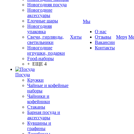
Новогодняя посуда
Новогодние
аксессуары
Елочные шары
Мы
Новогодняя
упаковка
О нас
Свечи, гирлянды,
Хиты
Отзывы
Мерч
Ме
светильники
Вакансии
Новогодние
Контакты
игрушки, подарки
Food-наборы
+ ЕЩЕ 4
Посуда
Кружки
Чайные и кофейные
наборы
Чайники и
кофейники
Стаканы
Барная посуда и
аксессуары
Кувшины и
графины
Ланчбоксы