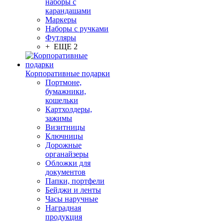
наборы с
карандашами
Маркеры
Наборы с ручками
Футляры
+ ЕЩЕ 2
Корпоративные подарки
Портмоне,
бумажники,
кошельки
Картхолдеры,
зажимы
Визитницы
Ключницы
Дорожные
органайзеры
Обложки для
документов
Папки, портфели
Бейджи и ленты
Часы наручные
Наградная
продукция