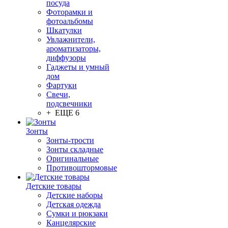
посуда
Фоторамки и
фотоальбомы
Шкатулки
Увлажнители,
ароматизаторы,
диффузоры
Гаджеты и умный
дом
Фартуки
Свечи,
подсвечники
+ ЕЩЕ 6
Зонты
Зонты-трости
Зонты складные
Оригинальные
Противоштормовые
Детские товары
Детские наборы
Детская одежда
Сумки и рюкзаки
Канцелярские