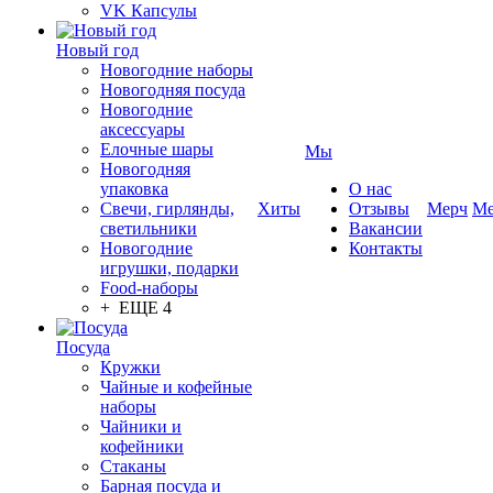
VK Капсулы
Новый год
Новогодние наборы
Новогодняя посуда
Новогодние
аксессуары
Елочные шары
Мы
Новогодняя
упаковка
О нас
Свечи, гирлянды,
Хиты
Отзывы
Мерч
Ме
светильники
Вакансии
Новогодние
Контакты
игрушки, подарки
Food-наборы
+ ЕЩЕ 4
Посуда
Кружки
Чайные и кофейные
наборы
Чайники и
кофейники
Стаканы
Барная посуда и