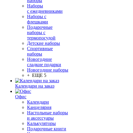
наборы
Наборы
с ежедневниками
Наборы с
флешками
Подарочные
наборы с
термопосудой
Детские наборы
Спортивные
наборы
Новогодние
сладкие подарки
Новогодние наборы
+ ЕЩЕ 5
Календари на заказ
Офис
Календари
Канцелярия
Настольные наборы
и аксессуары
Калькуляторы
Подарочные книги