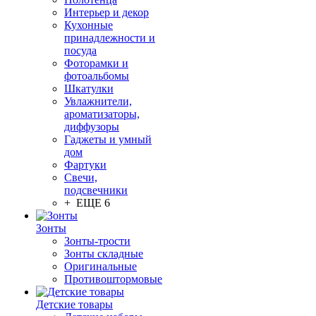
Интерьер и декор
Кухонные
принадлежности и
посуда
Фоторамки и
фотоальбомы
Шкатулки
Увлажнители,
ароматизаторы,
диффузоры
Гаджеты и умный
дом
Фартуки
Свечи,
подсвечники
+ ЕЩЕ 6
Зонты
Зонты-трости
Зонты складные
Оригинальные
Противоштормовые
Детские товары