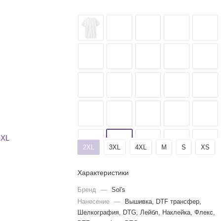
2XL
3XL
4XL
M
S
XS
Характеристики
Бренд
—
Sol's
Нанесение
—
Вышивка, DTF трансфер,
Шелкография, DTG, Лейбл, Наклейка, Флекс,