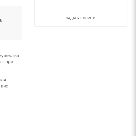
ЗАДАТЬ ВОПРОС
ть
имущества
 – при
ная
твие