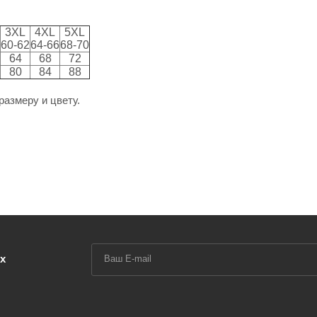
3XL
4XL
5XL
60-62
64-66
68-70
64
68
72
80
84
88
размеру и цвету.
х