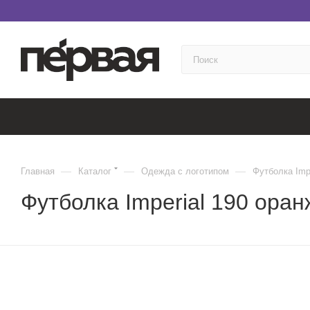
—
—
—
Главная
Каталог
Одежда с логотипом
Футболка Impe
Футболка Imperial 190 ора