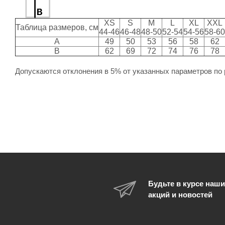
XS
S
M
L
XL
XXL
Таблица размеров, см
44-46
46-48
48-50
52-54
54-56
58-60
A
49
50
53
56
58
62
B
62
69
72
74
76
78
Допускаются отклонения в 5% от указанных параметров по 
Будьте в курсе наши
акций и новостей