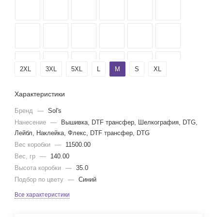
2XL
3XL
5XL
L
M
S
XL
Характеристики
Бренд
—
Sol's
Нанесение
—
Вышивка, DTF трансфер, Шелкография, DTG,
Лейбл, Наклейка, Флекс, DTF трансфер, DTG
Вес коробки
—
11500.00
Вес, гр
—
140.00
Высота коробки
—
35.0
Подбор по цвету
—
Синий
Все характеристики