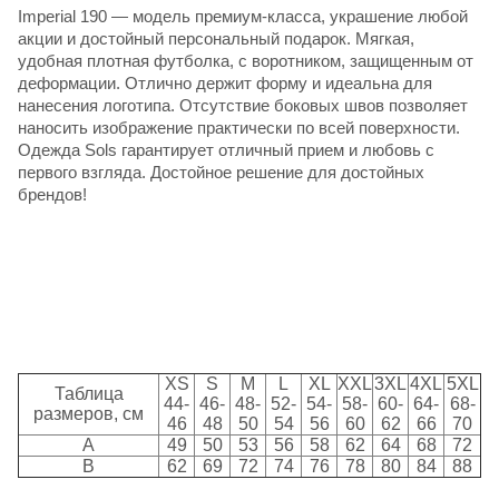
Imperial 190
— модель премиум-класса, украшение любой
акции и достойный персональный подарок. Мягкая,
удобная плотная футболка, с воротником, защищенным от
деформации. Отлично держит форму и идеальна для
нанесения логотипа. Отсутствие боковых швов позволяет
наносить изображение практически по всей поверхности.
Одежда Sols
гарантирует отличный прием и любовь с
первого взгляда. Достойное решение для достойных
брендов!
XS
S
M
L
XL
XXL
3XL
4XL
5XL
Таблица
44-
46-
48-
52-
54-
58-
60-
64-
68-
размеров, см
46
48
50
54
56
60
62
66
70
A
49
50
53
56
58
62
64
68
72
B
62
69
72
74
76
78
80
84
88