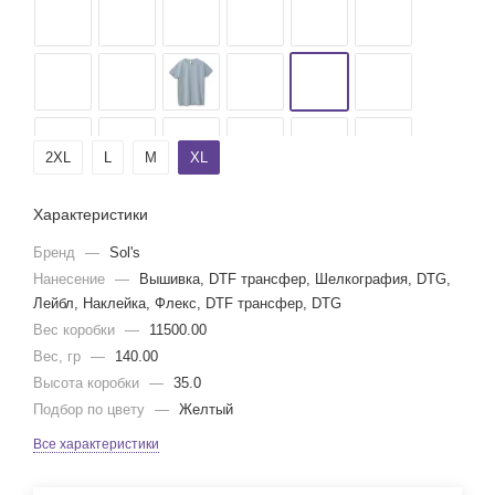
2XL
L
M
XL
Характеристики
Бренд
—
Sol's
Нанесение
—
Вышивка, DTF трансфер, Шелкография, DTG,
Лейбл, Наклейка, Флекс, DTF трансфер, DTG
Вес коробки
—
11500.00
Вес, гр
—
140.00
Высота коробки
—
35.0
Подбор по цвету
—
Желтый
Все характеристики