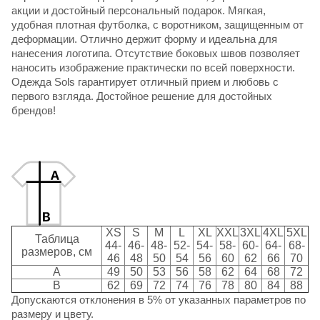
акции и достойный персональный подарок. Мягкая,
удобная плотная футболка, с воротником, защищенным от
деформации. Отлично держит форму и идеальна для
нанесения логотипа. Отсутствие боковых швов позволяет
наносить изображение практически по всей поверхности.
Одежда Sols
гарантирует отличный прием и любовь с
первого взгляда. Достойное решение для достойных
брендов!
XS
S
M
L
XL
XXL
3XL
4XL
5XL
Таблица
44-
46-
48-
52-
54-
58-
60-
64-
68-
размеров, см
46
48
50
54
56
60
62
66
70
A
49
50
53
56
58
62
64
68
72
B
62
69
72
74
76
78
80
84
88
Допускаются отклонения в 5% от указанных параметров по
размеру и цвету.