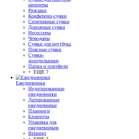
шопперы
Рюкзаки
Конференц-сумки
Спортивные сумки
Дорожные сумки
Несессеры
Чемоданы
Сумки для ноутбука
Поясные сумки
Сумки-
холодильники
Папки и портфели
+ ЕЩЕ 7
Ежедневники
Недатированные
ежедневники
Датированные
ежедневники
Планинги
Блокноты
Упаковка для
ежедневников
Bplanner
+ ЕЩЕ 2