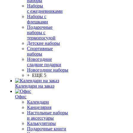
наборы
Наборы
с ежедневниками
Наборы с
флешками
Подарочные
наборы с
термопосудой
Детские наборы
Спортивные
наборы
Новогодние
сладкие подарки
Новогодние наборы
+ ЕЩЕ 5
Календари на заказ
Офис
Календари
Канцелярия
Настольные наборы
и аксессуары
Калькуляторы
Подарочные книги