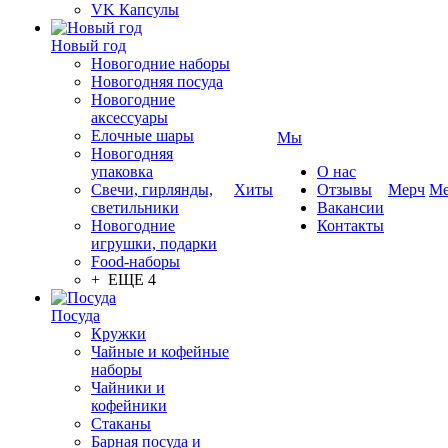
VK Капсулы
Новый год
Новогодние наборы
Новогодняя посуда
Новогодние
аксессуары
Елочные шары
Мы
Новогодняя
упаковка
О нас
Свечи, гирлянды,
Хиты
Отзывы
Мерч
Ме
светильники
Вакансии
Новогодние
Контакты
игрушки, подарки
Food-наборы
+ ЕЩЕ 4
Посуда
Кружки
Чайные и кофейные
наборы
Чайники и
кофейники
Стаканы
Барная посуда и