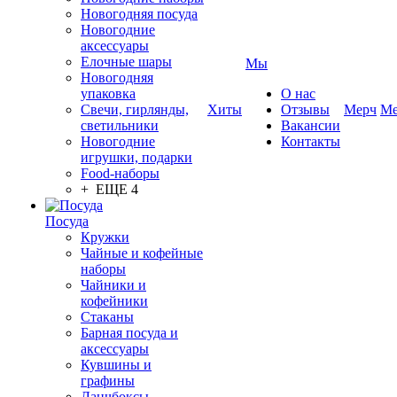
Новогодняя посуда
Новогодние
аксессуары
Елочные шары
Мы
Новогодняя
упаковка
О нас
Свечи, гирлянды,
Хиты
Отзывы
Мерч
Ме
светильники
Вакансии
Новогодние
Контакты
игрушки, подарки
Food-наборы
+ ЕЩЕ 4
Посуда
Кружки
Чайные и кофейные
наборы
Чайники и
кофейники
Стаканы
Барная посуда и
аксессуары
Кувшины и
графины
Ланчбоксы