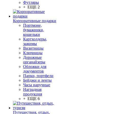
Футляры
+ ЕЩЕ 2
Корпоративные подарки
Портмоне,
бумажники,
кошельки
Картхолдеры,
зажимы
Визитницы
Ключницы
Дорожные
органайзеры
Обложки для
документов
Папки, портфели
Бейджи и ленты
Часы наручные
Наградная
продукция
+ ЕЩЕ 6
Путешествия, отдых,