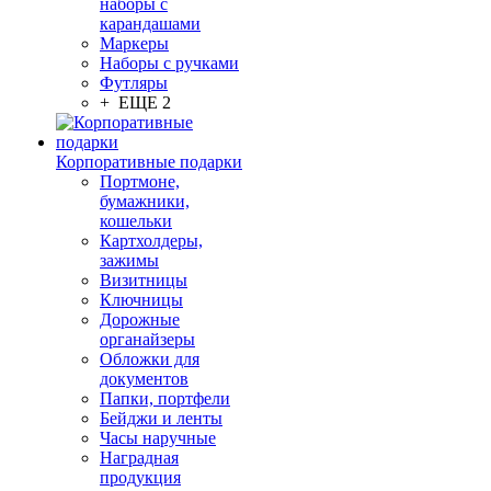
наборы с
карандашами
Маркеры
Наборы с ручками
Футляры
+ ЕЩЕ 2
Корпоративные подарки
Портмоне,
бумажники,
кошельки
Картхолдеры,
зажимы
Визитницы
Ключницы
Дорожные
органайзеры
Обложки для
документов
Папки, портфели
Бейджи и ленты
Часы наручные
Наградная
продукция