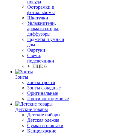
посуда
Фоторамки и
фотоальбомы
Шкатулки
Увлажнители,
ароматизаторы,
диффузоры
Гаджеты и умный
дом
Фартуки
Свечи,
подсвечники
+ ЕЩЕ 6
Зонты
Зонты-трости
Зонты складные
Оригинальные
Противоштормовые
Детские товары
Детские наборы
Детская одежда
Сумки и рюкзаки
Канцелярские