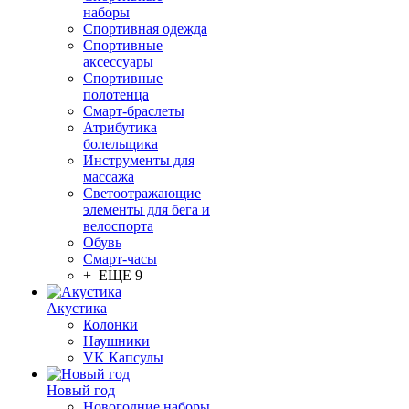
наборы
Спортивная одежда
Спортивные
аксессуары
Спортивные
полотенца
Смарт-браслеты
Атрибутика
болельщика
Инструменты для
массажа
Светоотражающие
элементы для бега и
велоспорта
Обувь
Смарт-часы
+ ЕЩЕ 9
Акустика
Колонки
Наушники
VK Капсулы
Новый год
Новогодние наборы