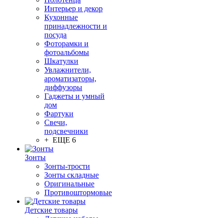
Интерьер и декор
Кухонные
принадлежности и
посуда
Фоторамки и
фотоальбомы
Шкатулки
Увлажнители,
ароматизаторы,
диффузоры
Гаджеты и умный
дом
Фартуки
Свечи,
подсвечники
+ ЕЩЕ 6
Зонты
Зонты-трости
Зонты складные
Оригинальные
Противоштормовые
Детские товары