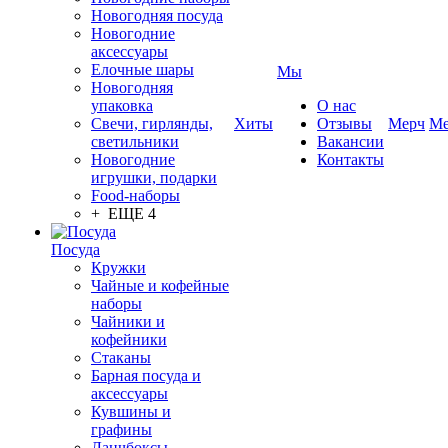
Новогодняя посуда
Новогодние
аксессуары
Елочные шары
Мы
Новогодняя
упаковка
О нас
Свечи, гирлянды,
Хиты
Отзывы
Мерч
Ме
светильники
Вакансии
Новогодние
Контакты
игрушки, подарки
Food-наборы
+ ЕЩЕ 4
Посуда
Кружки
Чайные и кофейные
наборы
Чайники и
кофейники
Стаканы
Барная посуда и
аксессуары
Кувшины и
графины
Ланчбоксы