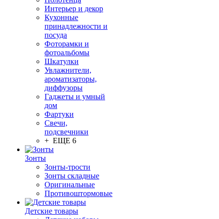
Интерьер и декор
Кухонные
принадлежности и
посуда
Фоторамки и
фотоальбомы
Шкатулки
Увлажнители,
ароматизаторы,
диффузоры
Гаджеты и умный
дом
Фартуки
Свечи,
подсвечники
+ ЕЩЕ 6
Зонты
Зонты-трости
Зонты складные
Оригинальные
Противоштормовые
Детские товары