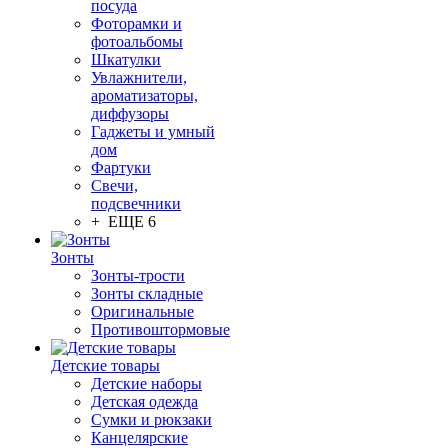
посуда
Фоторамки и
фотоальбомы
Шкатулки
Увлажнители,
ароматизаторы,
диффузоры
Гаджеты и умный
дом
Фартуки
Свечи,
подсвечники
+ ЕЩЕ 6
Зонты
Зонты-трости
Зонты складные
Оригинальные
Противоштормовые
Детские товары
Детские наборы
Детская одежда
Сумки и рюкзаки
Канцелярские