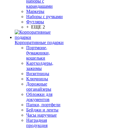
наборы с
карандашами
Маркеры
Наборы с ручками
Футляры
+ ЕЩЕ 2
Корпоративные подарки
Портмоне,
бумажники,
кошельки
Картхолдеры,
зажимы
Визитницы
Ключницы
Дорожные
органайзеры
Обложки для
документов
Папки, портфели
Бейджи и ленты
Часы наручные
Наградная
продукция