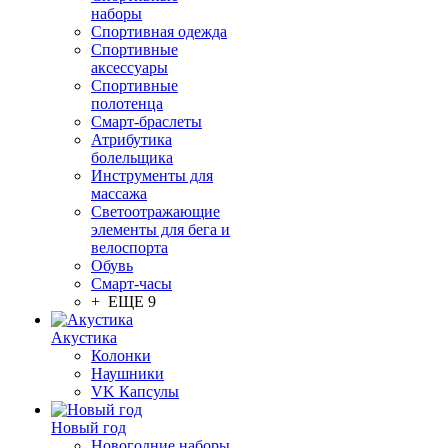
наборы
Спортивная одежда
Спортивные
аксессуары
Спортивные
полотенца
Смарт-браслеты
Атрибутика
болельщика
Инструменты для
массажа
Светоотражающие
элементы для бега и
велоспорта
Обувь
Смарт-часы
+ ЕЩЕ 9
Акустика
Колонки
Наушники
VK Капсулы
Новый год
Новогодние наборы