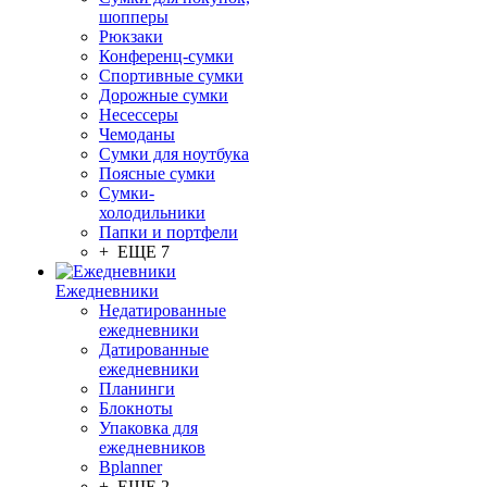
шопперы
Рюкзаки
Конференц-сумки
Спортивные сумки
Дорожные сумки
Несессеры
Чемоданы
Сумки для ноутбука
Поясные сумки
Сумки-
холодильники
Папки и портфели
+ ЕЩЕ 7
Ежедневники
Недатированные
ежедневники
Датированные
ежедневники
Планинги
Блокноты
Упаковка для
ежедневников
Bplanner
+ ЕЩЕ 2