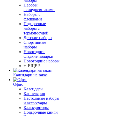
наборы
Наборы
с ежедневниками
Наборы с
флешками
Подарочные
наборы с
термопосудой
Детские наборы
Спортивные
наборы
Новогодние
сладкие подарки
Новогодние наборы
+ ЕЩЕ 5
Календари на заказ
Офис
Календари
Канцелярия
Настольные наборы
и аксессуары
Калькуляторы
Подарочные книги