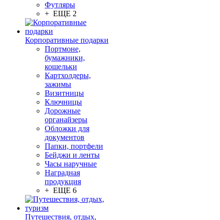
Футляры
+ ЕЩЕ 2
Корпоративные подарки
Портмоне,
бумажники,
кошельки
Картхолдеры,
зажимы
Визитницы
Ключницы
Дорожные
органайзеры
Обложки для
документов
Папки, портфели
Бейджи и ленты
Часы наручные
Наградная
продукция
+ ЕЩЕ 6
Путешествия, отдых,