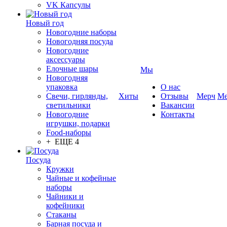
VK Капсулы
Новый год
Новогодние наборы
Новогодняя посуда
Новогодние
аксессуары
Елочные шары
Мы
Новогодняя
упаковка
О нас
Свечи, гирлянды,
Хиты
Отзывы
Мерч
Ме
светильники
Вакансии
Новогодние
Контакты
игрушки, подарки
Food-наборы
+ ЕЩЕ 4
Посуда
Кружки
Чайные и кофейные
наборы
Чайники и
кофейники
Стаканы
Барная посуда и