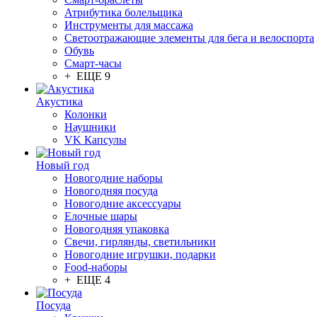
Атрибутика болельщика
Инструменты для массажа
Светоотражающие элементы для бега и велоспорта
Обувь
Смарт-часы
+ ЕЩЕ 9
Акустика
Колонки
Наушники
VK Капсулы
Новый год
Новогодние наборы
Новогодняя посуда
Новогодние аксессуары
Елочные шары
Новогодняя упаковка
Свечи, гирлянды, светильники
Новогодние игрушки, подарки
Food-наборы
+ ЕЩЕ 4
Посуда