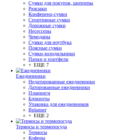
Сумки для покупок, шопперы
Рюкзаки
Конференц-сумки
Спортивные сумки
Дорожные сумки
Несессеры
Чемоданы
Сумки для ноутбука
Поясные сумки
Сумки-холодильники
Папки и портфели
+ ЕЩЕ 7
Ежедневники
Недатированные ежедневники
Датированные ежедневники
Планинги
Блокноты
Упаковка для ежедневников
Bplanner
+ ЕЩЕ 2
Термосы и термопосуда
Термосы
Коферы