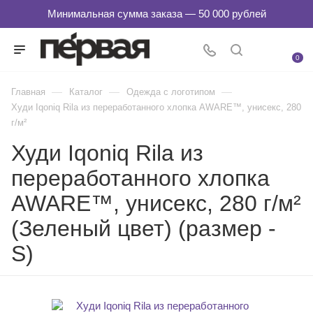
0
—
—
—
Главная
Каталог
Одежда с логотипом
Худи Iqoniq Rila из переработанного хлопка AWARE™, унисекс, 280
г/м²
Худи Iqoniq Rila из
переработанного хлопка
AWARE™, унисекс, 280 г/м²
(Зеленый цвет) (размер -
S)