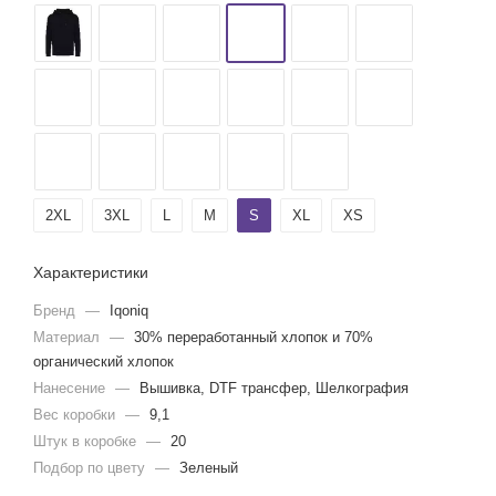
2XL
3XL
L
M
S
XL
XS
Характеристики
Бренд
—
Iqoniq
Материал
—
30% переработанный хлопок и 70%
органический хлопок
Нанесение
—
Вышивка, DTF трансфер, Шелкография
Вес коробки
—
9,1
Штук в коробке
—
20
Подбор по цвету
—
Зеленый