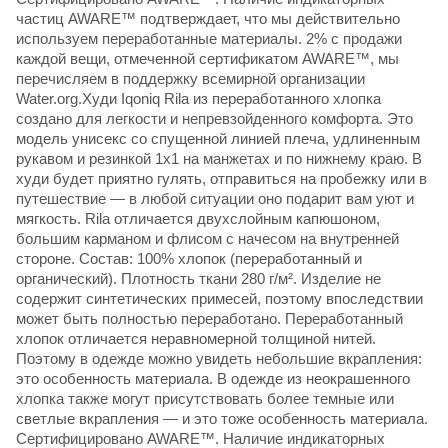
частиц AWARE™ подтверждает, что мы действительно
используем переработанные материалы. 2% с продажи
каждой вещи, отмеченной сертификатом AWARE™, мы
перечисляем в поддержку всемирной организации
Water.org.Худи Iqoniq Rila из переработанного хлопка
создано для легкости и непревзойденного комфорта. Это
модель унисекс со спущенной линией плеча, удлиненным
рукавом и резинкой 1х1 на манжетах и по нижнему краю. В
худи будет приятно гулять, отправиться на пробежку или в
путешествие — в любой ситуации оно подарит вам уют и
мягкость. Rila отличается двухслойным капюшоном,
большим карманом и флисом с начесом на внутренней
стороне. Состав: 100% хлопок (переработанный и
органический). Плотность ткани 280 г/м². Изделие не
содержит синтетических примесей, поэтому впоследствии
может быть полностью переработано. Переработанный
хлопок отличается неравномерной толщиной нитей.
Поэтому в одежде можно увидеть небольшие вкрапления:
это особенность материала. В одежде из неокрашенного
хлопка также могут присутствовать более темные или
светлые вкрапления — и это тоже особенность материала.
Сертифицировано AWARE™. Наличие индикаторных