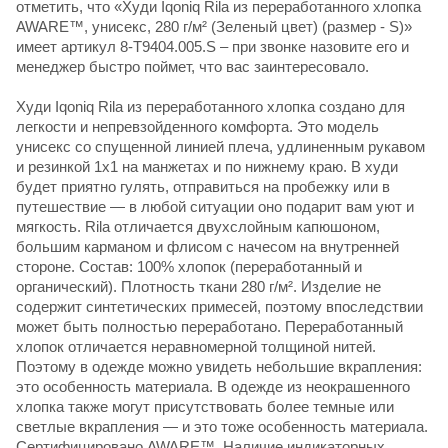
отметить, что «Худи Iqoniq Rila из переработанного хлопка
AWARE™, унисекс, 280 г/м² (Зеленый цвет) (размер - S)»
имеет артикул 8-T9404.005.S – при звонке назовите его и
менеджер быстро поймет, что вас заинтересовало.
Худи Iqoniq Rila из переработанного хлопка создано для
легкости и непревзойденного комфорта. Это модель
унисекс со спущенной линией плеча, удлиненным рукавом
и резинкой 1х1 на манжетах и по нижнему краю. В худи
будет приятно гулять, отправиться на пробежку или в
путешествие — в любой ситуации оно подарит вам уют и
мягкость. Rila отличается двухслойным капюшоном,
большим карманом и флисом с начесом на внутренней
стороне. Состав: 100% хлопок (переработанный и
органический). Плотность ткани 280 г/м². Изделие не
содержит синтетических примесей, поэтому впоследствии
может быть полностью переработано. Переработанный
хлопок отличается неравномерной толщиной нитей.
Поэтому в одежде можно увидеть небольшие вкрапления:
это особенность материала. В одежде из неокрашенного
хлопка также могут присутствовать более темные или
светлые вкрапления — и это тоже особенность материала.
Сертифицировано AWARE™. Наличие индикаторных