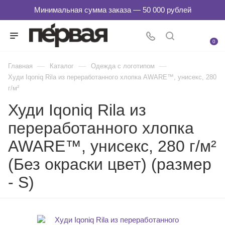
0
—
—
—
Главная
Каталог
Одежда с логотипом
Худи Iqoniq Rila из переработанного хлопка AWARE™, унисекс, 280
г/м²
Худи Iqoniq Rila из
переработанного хлопка
AWARE™, унисекс, 280 г/м²
(Без окраски цвет) (размер
- S)