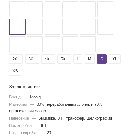
2XL
3XL
4XL
5XL
L
M
S
XL
XS
Характеристики
Бренд
—
Iqoniq
Материал
—
30% переработанный хлопок и 70%
органический хлопок
Нанесение
—
Вышивка, DTF трансфер, Шелкография
Вес коробки
—
9,1
Штук в коробке
—
20