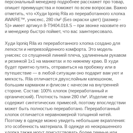
персональный менеджер подробнее расскажет про товар,
опишет преимущества и поможет по всем вопросам. Важно
отметить, что «Худи Iqoniq Rila из переработанного хлопка
AWARE™, унисекс, 280 г/м² (Без окраски цвет) (размер -
S)» имеет артикул 8-T9404.018.S – при звонке назовите его
и менеджер быстро поймет, что вас заинтересовало.
Худи Iqoniq Rila из переработанного хлопка создано для
легкости и непревзойденного комфорта. Это модель
унисекс со спущенной линией плеча, удлиненным рукавом
и резинкой 1х1 на манжетах и по нижнему краю. В худи
будет приятно гулять, отправиться на пробежку или в
путешествие — в любой ситуации оно подарит вам уют и
мягкость. Rila отличается двухслойным капюшоном,
большим карманом и флисом с начесом на внутренней
стороне. Состав: 100% хлопок (переработанный и
органический). Плотность ткани 280 г/м². Изделие не
содержит синтетических примесей, поэтому впоследствии
может быть полностью переработано. Переработанный
хлопок отличается неравномерной толщиной нитей.
Поэтому в одежде можно увидеть небольшие вкрапления:
это особенность материала. В одежде из неокрашенного
хлопка также могут присутствовать более темные или