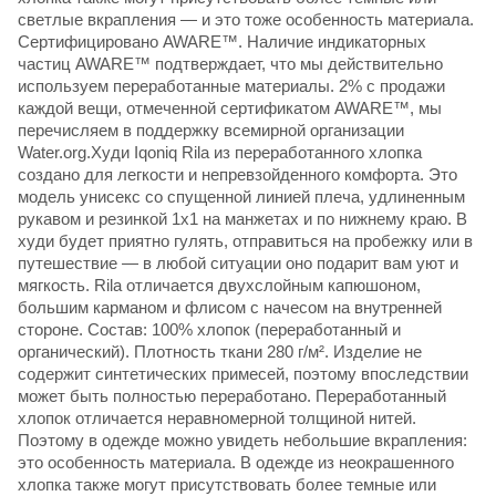
светлые вкрапления — и это тоже особенность материала.
Сертифицировано AWARE™. Наличие индикаторных
частиц AWARE™ подтверждает, что мы действительно
используем переработанные материалы. 2% с продажи
каждой вещи, отмеченной сертификатом AWARE™, мы
перечисляем в поддержку всемирной организации
Water.org.Худи Iqoniq Rila из переработанного хлопка
создано для легкости и непревзойденного комфорта. Это
модель унисекс со спущенной линией плеча, удлиненным
рукавом и резинкой 1х1 на манжетах и по нижнему краю. В
худи будет приятно гулять, отправиться на пробежку или в
путешествие — в любой ситуации оно подарит вам уют и
мягкость. Rila отличается двухслойным капюшоном,
большим карманом и флисом с начесом на внутренней
стороне. Состав: 100% хлопок (переработанный и
органический). Плотность ткани 280 г/м². Изделие не
содержит синтетических примесей, поэтому впоследствии
может быть полностью переработано. Переработанный
хлопок отличается неравномерной толщиной нитей.
Поэтому в одежде можно увидеть небольшие вкрапления:
это особенность материала. В одежде из неокрашенного
хлопка также могут присутствовать более темные или