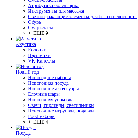
Атрибутика болельщика
Инструменты для массажа
Светоотражающие элементы для бега и велоспорта
Обувь
Смарт-часы
+ ЕЩЕ 9
Акустика
Колонки
Наушники
VK Капсулы
Новый год
Новогодние наборы
Новогодняя посуда
Новогодние аксессуары
Елочные шары
Новогодняя упаковка
Свечи, гирлянды, светильники
Новогодние игрушки, подарки
Food-наборы
+ ЕЩЕ 4
Посуда