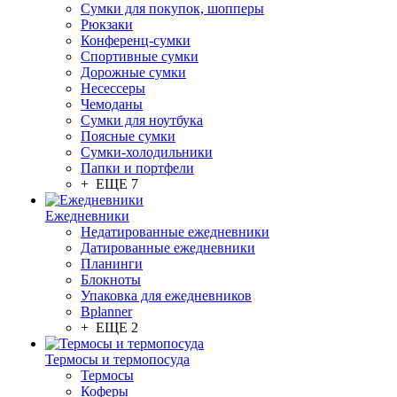
Сумки для покупок, шопперы
Рюкзаки
Конференц-сумки
Спортивные сумки
Дорожные сумки
Несессеры
Чемоданы
Сумки для ноутбука
Поясные сумки
Сумки-холодильники
Папки и портфели
+ ЕЩЕ 7
Ежедневники
Недатированные ежедневники
Датированные ежедневники
Планинги
Блокноты
Упаковка для ежедневников
Bplanner
+ ЕЩЕ 2
Термосы и термопосуда
Термосы
Коферы