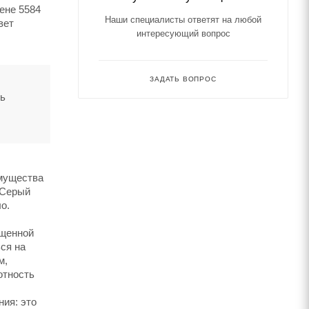
цене 5584
Наши специалисты ответят на любой
вет
интересующий вопрос
ЗАДАТЬ ВОПРОС
ть
имущества
(Серый
о.
ущенной
ся на
м,
отность
ия: это