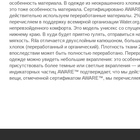
особенность материала. В одежде из неокрашенного хлопка
это тоже особенность материала. Сертифицировано AWAR
действительно используем переработанные материалы. 2
перечисляем в поддержку всемирной организации Water.org.Х
непревзойденного комфорта. Это модель унисекс со спущен
нижнему краю. В худи будет приятно гулять, отправиться н
мягкость. Rila отличается двухслойным капюшоном, больш
хлопок (переработанный и органический). Плотность ткани 
впоследствии может быть полностью переработано. Перера
одежде можно увидеть небольшие вкрапления: это особенно
присутствовать более темные или светлые вкрапления — 
индикаторных частиц AWARE™ подтверждает, что мы дейст
вещи, отмеченной сертификатом AWARE™, мы перечисляем 