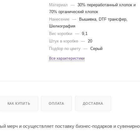
Материал
—
30% переработанный хлопок и
70% органический хлопок
Нанесение
—
Вышивка, DTF трансфер,
Шелкография
Вес коробки
—
9,1
Штук в коробке
—
20
Подбор по цвету
—
Серый
Все характеристики
КАК КУПИТЬ
ОПЛАТА
ДОСТАВКА
й мерч и осуществляет поставку бизнес-подарков и сувенирно