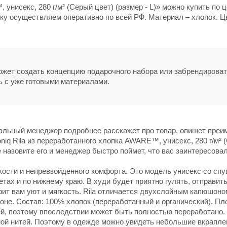
 унисекс, 280 г/м² (Серый цвет) (размер - L)» можно купить по 
вку осуществляем оперативно по всей РФ. Материал – хлопок. Ц
может создать концепцию подарочного набора или забрендирова
ь с уже готовыми материалами.
нальный менеджер подробнее расскажет про товар, опишет пре
oniq Rila из переработанного хлопка AWARE™, унисекс, 280 г/м² 
ке назовите его и менеджер быстро поймет, что вас заинтересовал
егкости и непревзойденного комфорта. Это модель унисекс со сп
тах и по нижнему краю. В худи будет приятно гулять, отправить
ит вам уют и мягкость. Rila отличается двухслойным капюшоно
не. Состав: 100% хлопок (переработанный и органический). Пл
сей, поэтому впоследствии может быть полностью переработано.
й нитей. Поэтому в одежде можно увидеть небольшие вкраплен