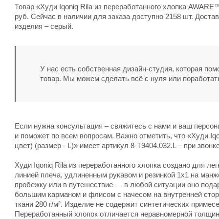
Товар «Худи Iqoniq Rila из переработанного хлопка AWARE™,
руб. Сейчас в наличии для заказа доступно 2158 шт. Доста
изделия – серый.
У нас есть собственная дизайн-студия, которая по
товар. Мы можем сделать всё с нуля или поработат
Если нужна консультация – свяжитесь с нами и ваш персо
и поможет по всем вопросам. Важно отметить, что «Худи Iq
цвет) (размер - L)» имеет артикул 8-T9404.032.L – при звон
Худи Iqoniq Rila из переработанного хлопка создано для л
линией плеча, удлиненным рукавом и резинкой 1х1 на манже
пробежку или в путешествие — в любой ситуации оно подар
большим карманом и флисом с начесом на внутренней сторо
ткани 280 г/м². Изделие не содержит синтетических приме
Переработанный хлопок отличается неравномерной толщино