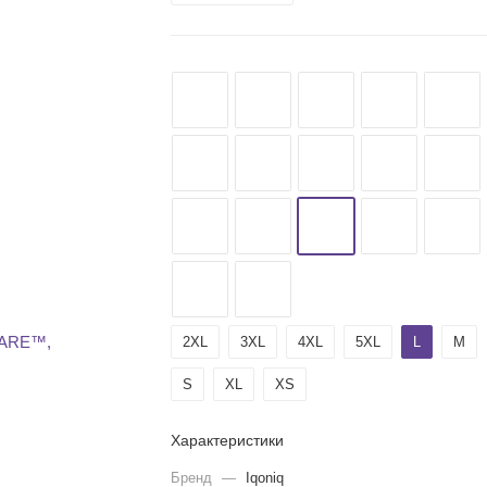
2XL
3XL
4XL
5XL
L
M
S
XL
XS
Характеристики
Бренд
—
Iqoniq