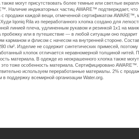
 также могут присутствовать более темные или светлые вкрап
E™. Наличие индикаторных частиц AWARE™ подтверждает, что
% с продажи каждой вещи, отмеченной сертификатом AWARE™, 
уди Iqoniq Rila из переработанного хлопка создано для легкост
ной линией плеча, удлиненным рукавом и резинкой 1х1 на манж
а пробежку или в путешествие — в любой ситуации оно подарит 
им карманом и флисом с начесом на внутренней стороне. Соста
280 г/м². Изделие не содержит синтетических примесей, поэтому
ботанный хлопок отличается неравномерной толщиной нитей. 
сть материала. В одежде из неокрашенного хлопка также могут
и это тоже особенность материала. Сертифицировано AWARE™.
вительно используем переработанные материалы. 2% с прода
в поддержку всемирной организации Water.org.