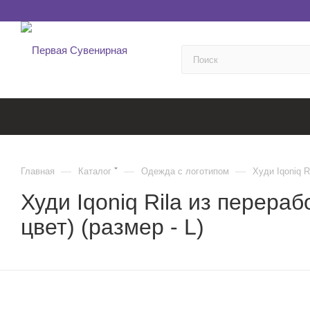
—
—
—
Главная
Каталог
Одежда с логотипом
Худи Iqoniq 
Худи Iqoniq Rila из перера
цвет) (размер - L)