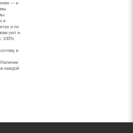
ления — и
 мы
мы
и и
етах и по
вам уют и
в: 100%
Поэтому в
 Наличие
жи каждой