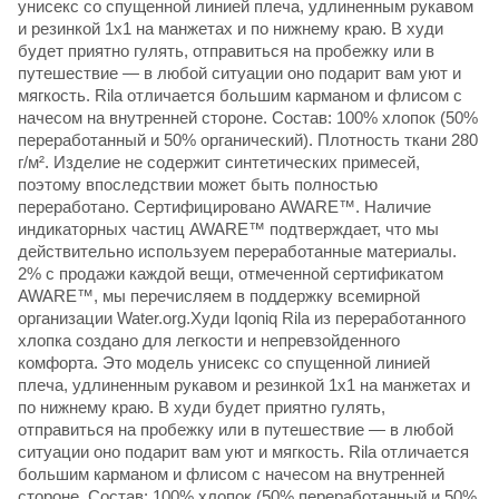
унисекс со спущенной линией плеча, удлиненным рукавом
и резинкой 1х1 на манжетах и по нижнему краю. В худи
будет приятно гулять, отправиться на пробежку или в
путешествие — в любой ситуации оно подарит вам уют и
мягкость. Rila отличается большим карманом и флисом с
начесом на внутренней стороне. Состав: 100% хлопок (50%
переработанный и 50% органический). Плотность ткани 280
г/м². Изделие не содержит синтетических примесей,
поэтому впоследствии может быть полностью
переработано. Сертифицировано AWARE™. Наличие
индикаторных частиц AWARE™ подтверждает, что мы
действительно используем переработанные материалы.
2% с продажи каждой вещи, отмеченной сертификатом
AWARE™, мы перечисляем в поддержку всемирной
организации Water.org.Худи Iqoniq Rila из переработанного
хлопка создано для легкости и непревзойденного
комфорта. Это модель унисекс со спущенной линией
плеча, удлиненным рукавом и резинкой 1х1 на манжетах и
по нижнему краю. В худи будет приятно гулять,
отправиться на пробежку или в путешествие — в любой
ситуации оно подарит вам уют и мягкость. Rila отличается
большим карманом и флисом с начесом на внутренней
стороне. Состав: 100% хлопок (50% переработанный и 50%