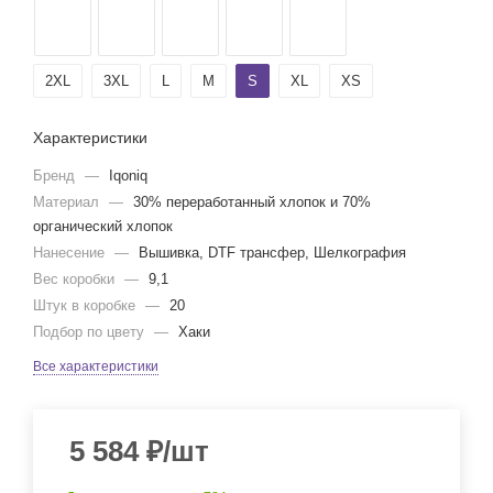
2XL
3XL
L
M
S
XL
XS
Характеристики
Бренд
—
Iqoniq
Материал
—
30% переработанный хлопок и 70%
органический хлопок
Нанесение
—
Вышивка, DTF трансфер, Шелкография
Вес коробки
—
9,1
Штук в коробке
—
20
Подбор по цвету
—
Хаки
Все характеристики
5 584
₽
/шт