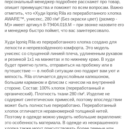
персональный менеджер подробнее расскажет про товар,
опишет преимущества и поможет по всем вопросам. Важно
отметить, что «Худи Iqoniq Rila из переработанного хлопка
AWARE™, унисекс, 280 г/м² (Без окраски цвет) (размер -
M)» имеет артикул 8-T9404.018.M – при звонке назовите его
и менеджер быстро поймет, что вас заинтересовало.
Худи Iqoniq Rila из переработанного хлопка создано для
легкости и непревзойденного комфорта. Это модель
унисекс со спущенной линией плеча, удлиненным рукавом
и резинкой 1х1 на манжетах и по нижнему краю. В худи
будет приятно гулять, отправиться на пробежку или в
путешествие — в любой ситуации оно подарит вам уют и
мягкость. Rila отличается двухслойным капюшоном,
большим карманом и флисом с начесом на внутренней
стороне. Состав: 100% хлопок (переработанный и
органический). Плотность ткани 280 г/м². Изделие не
содержит синтетических примесей, поэтому впоследствии
может быть полностью переработано. Переработанный
хлопок отличается неравномерной толщиной нитей.
Поэтому в одежде можно увидеть небольшие вкрапления:
это особенность материала. В одежде из неокрашенного
хлопка также могут присутствовать более темные или