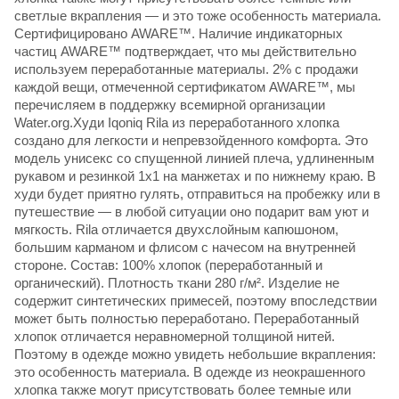
светлые вкрапления — и это тоже особенность материала.
Сертифицировано AWARE™. Наличие индикаторных
частиц AWARE™ подтверждает, что мы действительно
используем переработанные материалы. 2% с продажи
каждой вещи, отмеченной сертификатом AWARE™, мы
перечисляем в поддержку всемирной организации
Water.org.Худи Iqoniq Rila из переработанного хлопка
создано для легкости и непревзойденного комфорта. Это
модель унисекс со спущенной линией плеча, удлиненным
рукавом и резинкой 1х1 на манжетах и по нижнему краю. В
худи будет приятно гулять, отправиться на пробежку или в
путешествие — в любой ситуации оно подарит вам уют и
мягкость. Rila отличается двухслойным капюшоном,
большим карманом и флисом с начесом на внутренней
стороне. Состав: 100% хлопок (переработанный и
органический). Плотность ткани 280 г/м². Изделие не
содержит синтетических примесей, поэтому впоследствии
может быть полностью переработано. Переработанный
хлопок отличается неравномерной толщиной нитей.
Поэтому в одежде можно увидеть небольшие вкрапления:
это особенность материала. В одежде из неокрашенного
хлопка также могут присутствовать более темные или