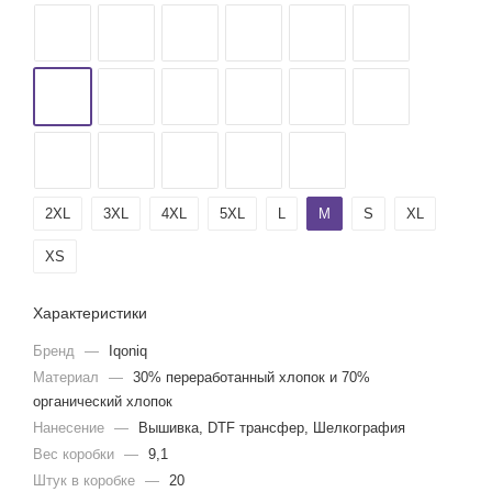
2XL
3XL
4XL
5XL
L
M
S
XL
XS
Характеристики
Бренд
—
Iqoniq
Материал
—
30% переработанный хлопок и 70%
органический хлопок
Нанесение
—
Вышивка, DTF трансфер, Шелкография
Вес коробки
—
9,1
Штук в коробке
—
20