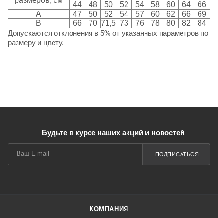
размеров, см
44
48
50
52
54
58
60
64
66
A
47
50
52
54
57
60
62
66
69
B
66
70
71,5
73
76
78
80
82
84
Допускаются отклонения в 5% от указанных параметров по
размеру и цвету.
Будьте в курсе наших акций и новостей
ПОДПИСАТЬСЯ
КОМПАНИЯ