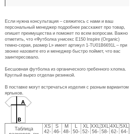
Если нужна консультация – свяжитесь с нами и ваш
персональный менеджер подробнее расскажет про товар,
опишет преимущества и поможет по всем вопросам. Важно
отметить, что «Футболка унисекс E150 Inspire (Organic)
темно-серая, размер L» имеет артикул 1-TU01B6691L – при
звонке назовите его и менеджер быстро поймет, что вас
заинтересовало.
Бесшовная футболка из органического гребенного хлопка.
Круглый вырез отделан резинкой.
В поставке могут встречаться изделия с разным вариантом
ярлыков.
XS
S
M
L
XL
XXL
3XL
4XL
5XL
Таблица
42-
46-
48-
50-
52-
56-
58-
62-
64-