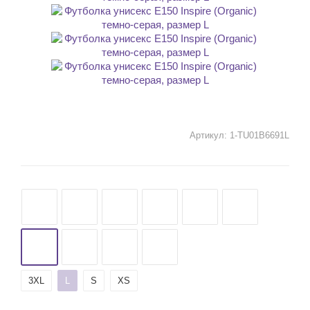
Артикул:
1-TU01B6691L
3XL
L
S
XS