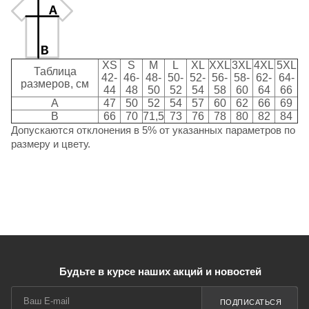
XS
S
M
L
XL
XXL
3XL
4XL
5XL
Таблица
42-
46-
48-
50-
52-
56-
58-
62-
64-
размеров, см
44
48
50
52
54
58
60
64
66
A
47
50
52
54
57
60
62
66
69
B
66
70
71,5
73
76
78
80
82
84
Допускаются отклонения в 5% от указанных параметров по
размеру и цвету.
Будьте в курсе наших акций и новостей
ПОДПИСАТЬСЯ