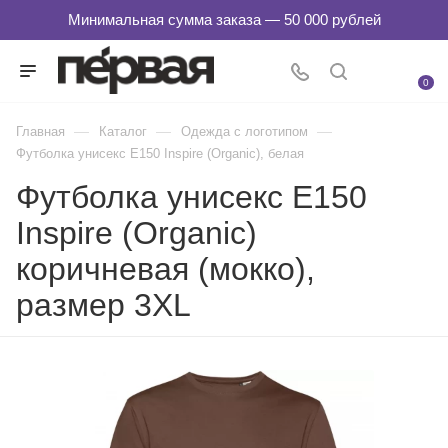
0
—
—
—
Главная
Каталог
Одежда с логотипом
Футболка унисекс E150 Inspire (Organic), белая
Футболка унисекс E150
Inspire (Organic)
коричневая (мокко),
размер 3XL