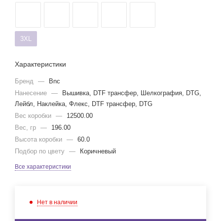
3XL
Характеристики
Бренд
—
Bnc
Нанесение
—
Вышивка, DTF трансфер, Шелкография, DTG,
Лейбл, Наклейка, Флекс, DTF трансфер, DTG
Вес коробки
—
12500.00
Вес, гр
—
196.00
Высота коробки
—
60.0
Подбор по цвету
—
Коричневый
Все характеристики
Нет в наличии