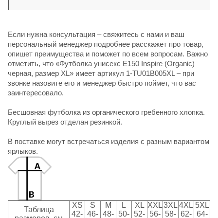
Если нужна консультация – свяжитесь с нами и ваш
персональный менеджер подробнее расскажет про товар,
опишет преимущества и поможет по всем вопросам. Важно
отметить, что «Футболка унисекс E150 Inspire (Organic)
черная, размер XL» имеет артикул 1-TU01B005XL – при
звонке назовите его и менеджер быстро поймет, что вас
заинтересовало.
Бесшовная футболка из органического гребенного хлопка.
Круглый вырез отделан резинкой.
В поставке могут встречаться изделия с разным вариантом
ярлыков.
XS
S
M
L
XL
XXL
3XL
4XL
5XL
Таблица
42-
46-
48-
50-
52-
56-
58-
62-
64-