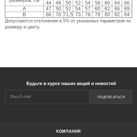
размеров, см
44
48
50
52
54
58
60
64
66
A
47
50
52
54
57
60
62
66
69
B
66
70
71,5
73
76
78
80
82
84
Допускаются отклонения в 5% от указанных параметров по
размеру и цвету.
Будьте в курсе наших акций и новостей
ПОДПИСАТЬСЯ
КОМПАНИЯ